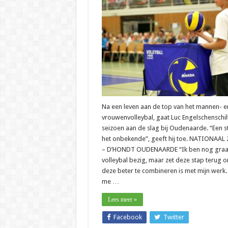
–
Luc
Engels
“Ik
kan
het
allema
moeili
inscha
Na een leven aan de top van het mannen- e
vrouwenvolleybal, gaat Luc Engelschenschilt
seizoen aan de slag bij Oudenaarde. “Een s
het onbekende”, geeft hij toe. NATIONAAL 
– D’HONDT OUDENAARDE “Ik ben nog graa
volleybal bezig, maar zet deze stap terug 
deze beter te combineren is met mijn werk.
me …
Lees meer »
Facebook
Twitter