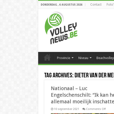
Contact
Foto’
DONDERDAG , 6 AUGUSTUS 2026
Provincie
Niveau
Beachvolley
Tag Archives:
Dieter Van der M
Nationaal – Luc
Engelschenschilt: “Ik kan h
allemaal moeilijk inschatt
on
10 september 2021
Comments Off
Nation