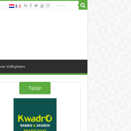
ver Volleynews
Tiplijn