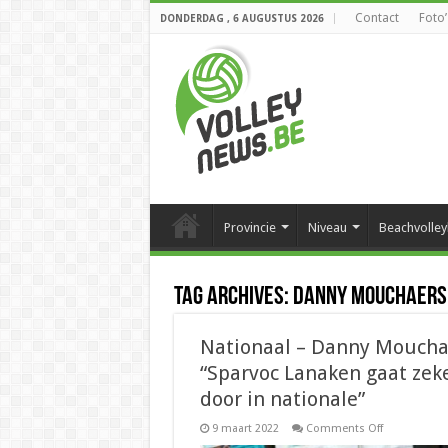
Contact
Foto’
DONDERDAG , 6 AUGUSTUS 2026
Provincie
Niveau
Beachvolley
Tag Archives:
Danny Mouchaers
Nationaal – Danny Moucha
“Sparvoc Lanaken gaat zek
door in nationale”
on
9 maart 2022
Comments Off
Nationaal