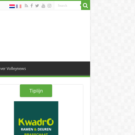
ver Volleynews
Tiplijn