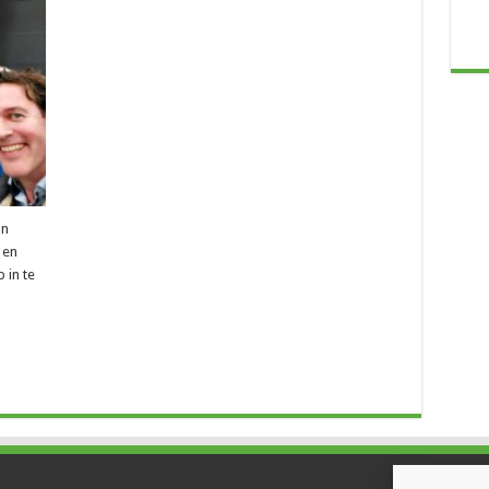
jn
 en
 in te