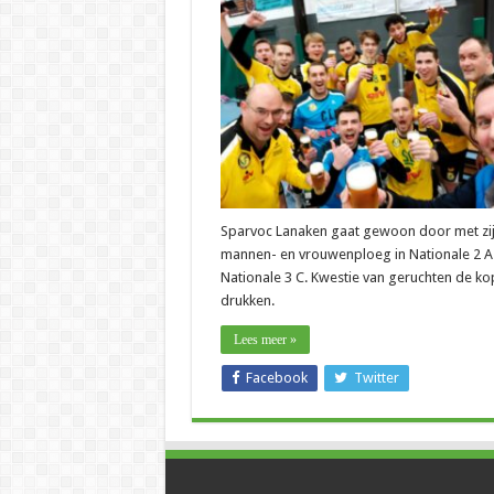
–
Danny
Mouchaers:
“Sparvoc
Lanaken
gaat
zeker
door
in
nationale”
Sparvoc Lanaken gaat gewoon door met zi
mannen- en vrouwenploeg in Nationale 2 A
Nationale 3 C. Kwestie van geruchten de kop
drukken.
Lees meer »
Facebook
Twitter