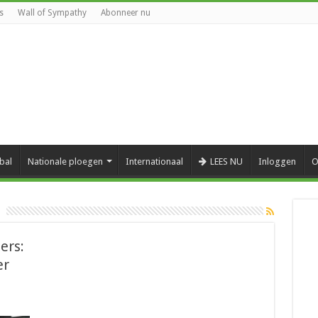
s
Wall of Sympathy
Abonneer nu
bal
Nationale ploegen
Internationaal
LEES NU
Inloggen
O
ers:
er