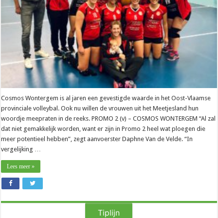
plaatsje
in
top
vijf
Cosmos Wontergem is al jaren een gevestigde waarde in het Oost-Vlaamse
provinciale volleybal. Ook nu willen de vrouwen uit het Meetjesland hun
woordje meepraten in de reeks. PROMO 2 (v) – COSMOS WONTERGEM “Al zal
dat niet gemakkelijk worden, want er zijn in Promo 2 heel wat ploegen die
meer potentieel hebben”, zegt aanvoerster Daphne Van de Velde. “In
vergelijking …
Lees meer »
Tiplijn