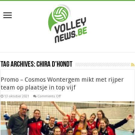
Tag Archives:
Chira D’hondt
Promo – Cosmos Wontergem mikt met rijper
team op plaatsje in top vijf
on
13 oktober 2021
Comments Off
Promo
–
Cosmos
Wontergem
mikt
met
rijper
team
op