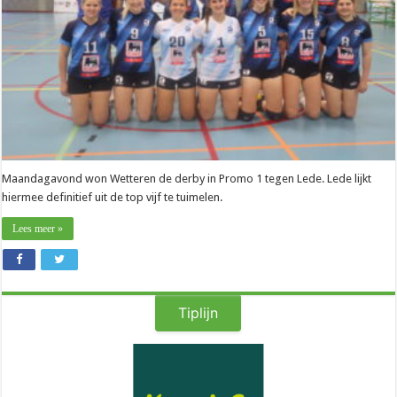
richting
volgend
seizoen”
Maandagavond won Wetteren de derby in Promo 1 tegen Lede. Lede lijkt
hiermee definitief uit de top vijf te tuimelen.
Lees meer »
Tiplijn