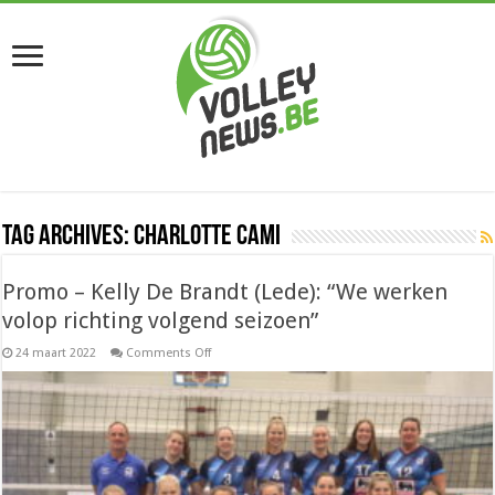
Tag Archives:
Charlotte Cami
Promo – Kelly De Brandt (Lede): “We werken
volop richting volgend seizoen”
on
24 maart 2022
Comments Off
Promo
–
Kelly
De
Brandt
(Lede):
“We
werken
volop