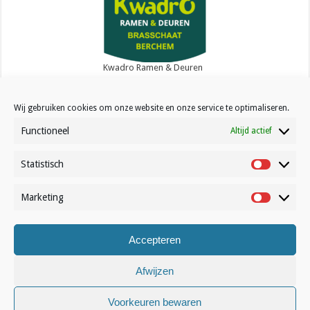
Kwadro Ramen & Deuren
Wij gebruiken cookies om onze website en onze service te optimaliseren.
Functioneel
Altijd actief
Statistisch
Contact
Statistisc
Over Volleynews
Marketing
Marketin
Abonneer nu
Accepteren
© Volleynews.be
2026
Algemene voorwaarden
|
Privacy
|
Cookies
|
Disclaimer
Afwijzen
Nederlands
Voorkeuren bewaren