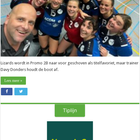
beste
beentje
voorzetten”
Lizards wordt in Promo 2B naar voor geschoven als titelfavoriet, maar trainer
Davy Donders houdt de boot af.
Lees meer »
Tiplijn