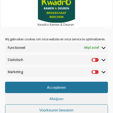
Kwadro Ramen & Deuren
Wij gebruiken cookies om onze website en onze service te optimaliseren.
Functioneel
Altijd actief
Statistisch
Contact
Statistisc
Over Volleynews
Marketing
Marketin
Abonneer nu
Accepteren
© Volleynews.be
2026
Algemene voorwaarden
|
Privacy
|
Cookies
|
Disclaimer
Afwijzen
Nederlands
Voorkeuren bewaren