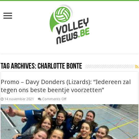
Tag Archives:
Charlotte Bonte
Promo – Davy Donders (Lizards): “Iedereen zal
tegen ons beste beentje voorzetten”
on
14 november 2021
Comments Off
Promo
–
Davy
Donders
(Lizards):
“Iedereen
zal
tegen
ons