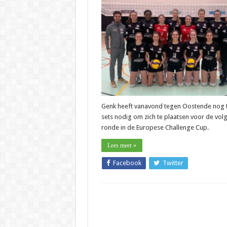
–
Julien
Van
de
Vyver
(Jaraco
LVL
Genk):
“Achtst
finale
Challe
Cup
wenkt”
Genk heeft vanavond tegen Oostende nog
sets nodig om zich te plaatsen voor de vol
ronde in de Europese Challenge Cup.
Lees meer »
Facebook
Twitter