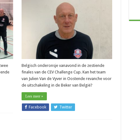
–
Julien
Van
de
Vyver
(Jaraco
LVL
Genk):
e
“We
willen
nge
absoluut
naar
achtste
finales”
 twee
Belgisch onderonsje vanavond in de zestiende
gende
finales van de CEV Challenge Cup. Kan het team
van Julien Van de Vyver in Oostende revanche voor
de uitschakeling in de Beker van België?
Lees meer »
Facebook
Twitter