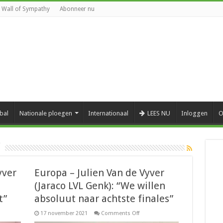
Wall of Sympathy
Abonneer nu
bal
Nationale ploegen
Internationaal
LEES NU
Inloggen
O
yver
Europa – Julien Van de Vyver
(Jaraco LVL Genk): “We willen
t”
absoluut naar achtste finales”
on
17 november 2021
Comments Off
es
Europa