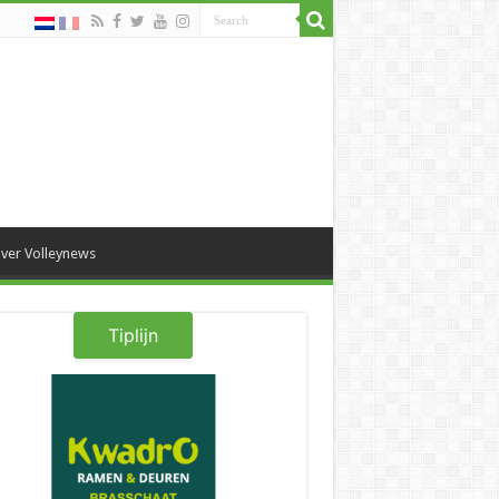
ver Volleynews
Tiplijn