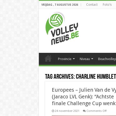
Contact
Foto’s
VRIJDAG , 7 AUGUSTUS 2026
Provincie
Niveau
Beachvolley
Tag Archives:
Charline Humblet
Europees – Julien Van de V
(Jaraco LVL Genk): “Achtste
finale Challenge Cup wenk
on
24 november 2021
Comments Off
Europe