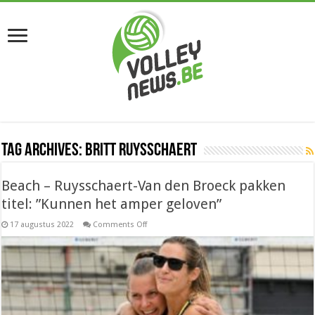
Tag Archives:
Britt Ruysschaert
Beach – Ruysschaert-Van den Broeck pakken
titel: ”Kunnen het amper geloven”
on
17 augustus 2022
Comments Off
Beach
–
Ruysschaert-
Van
den
Broeck
pakken
titel:
”Kunnen