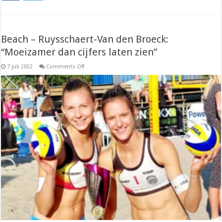
Beach – Ruysschaert-Van den Broeck:
“Moeizamer dan cijfers laten zien”
on
7 juli 2022
Comments Off
Beach
–
Ruysschaert-
Van
den
Broeck:
“Moeizamer
dan
cijfers
laten
zien”