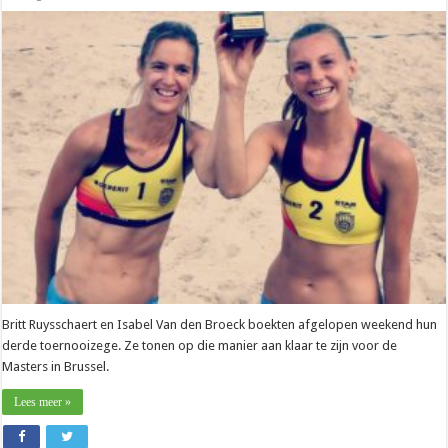
Beach
–
Ruysschaert-
Van
den
Broeck:
“Ons
niveau
kunnen
opkrikken”
Britt Ruysschaert en Isabel Van den Broeck boekten afgelopen weekend hun
derde toernooizege. Ze tonen op die manier aan klaar te zijn voor de
Masters in Brussel.
Lees meer »