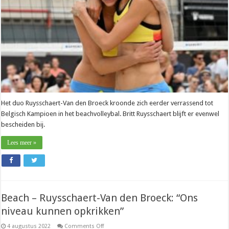
het
amper
geloven”
Het duo Ruysschaert-Van den Broeck kroonde zich eerder verrassend tot
Belgisch Kampioen in het beachvolleybal. Britt Ruysschaert blijft er evenwel
bescheiden bij.
Lees meer »
Beach – Ruysschaert-Van den Broeck: “Ons
niveau kunnen opkrikken”
on
4 augustus 2022
Comments Off