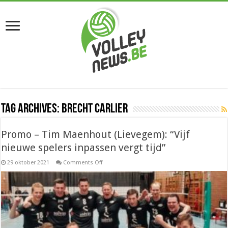
Tag Archives:
Brecht Carlier
Promo – Tim Maenhout (Lievegem): “Vijf
nieuwe spelers inpassen vergt tijd”
on
29 oktober 2021
Comments Off
Promo
–
Tim
Maenhout
(Lievegem):
“Vijf
nieuwe
spelers
inpassen