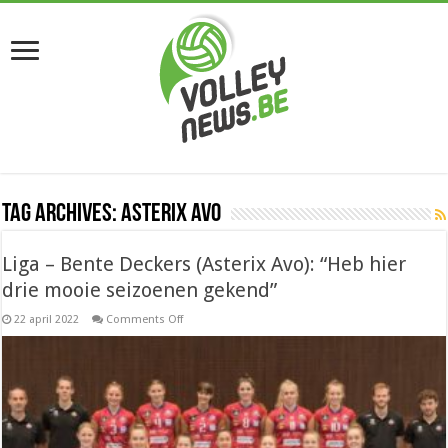
Tag Archives:
Asterix Avo
Liga – Bente Deckers (Asterix Avo): “Heb hier
drie mooie seizoenen gekend”
on
22 april 2022
Comments Off
Liga
–
Bente
Deckers
(Asterix
Avo):
“Heb
hier
drie