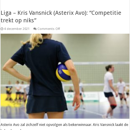
Liga – Kris Vansnick (Asterix Avo): “Competitie
trekt op niks”
on
4 december 2021
Comments Off
Liga
–
Kris
Vansnick
(Asterix
Avo):
“Competitie
trekt
op
niks”
Asterix Avo zal zichzelf niet opvolgen als bekerwinnaar. Kris Vansnick laakt de