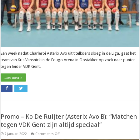
Eén week nadat Charleroi Asterix Avo uit titelkoers sloeg in de Liga, gaat het
team van Kris Vansnick in de Edugo Arena in Oostakker op zoek naar punten
tegen leider VDK Gent.
Lees meer »
Promo – Ko De Ruijter (Asterix Avo B): “Matchen
tegen VDK Gent zijn altijd speciaal”
on
7 januari 2022
Comments Off
Promo