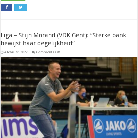
Liga – Stijn Morand (VDK Gent): “Sterke bank
bewijst haar degelijkheid”
on
4 februari 2022
Comments Off
Liga
–
Stijn
Morand
(VDK
Gent):
“Sterke
bank
bewijst
haar
degelijkheid”