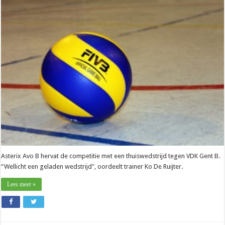
–
Ko
De
Ruijter
(Asterix
Avo
B):
“Matchen
tegen
VDK
Gent
zijn
altijd
speciaal”
Asterix Avo B hervat de competitie met een thuiswedstrijd tegen VDK Gent B.
“Wellicht een geladen wedstrijd", oordeelt trainer Ko De Ruijter.
Lees meer »