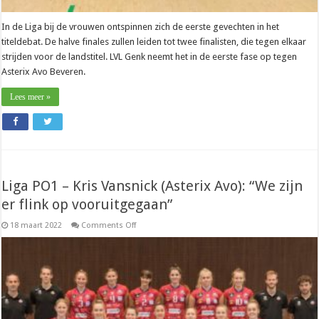
In de Liga bij de vrouwen ontspinnen zich de eerste gevechten in het
titeldebat. De halve finales zullen leiden tot twee finalisten, die tegen elkaar
strijden voor de landstitel. LVL Genk neemt het in de eerste fase op tegen
Asterix Avo Beveren.
Lees meer »
Liga PO1 – Kris Vansnick (Asterix Avo): “We zijn
er flink op vooruitgegaan”
on
18 maart 2022
Comments Off
Liga
PO1
–
Kris
Vansnick
(Asterix
Avo):
“We
zijn
er