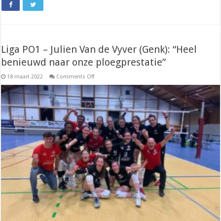
Liga PO1 – Julien Van de Vyver (Genk): “Heel
benieuwd naar onze ploegprestatie”
on
18 maart 2022
Comments Off
Liga
PO1
–
Julien
Van
de
Vyver
(Genk):
“Heel
benieuwd
naar
onze
ploegprestatie”