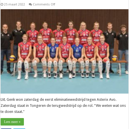
on
25 maart 2022
Comments Off
Liga
PO1
–
Elise
Van
Elsen
(Asterix
Avo):
“Alles
geven
en
nadien
focus
op
U19”
LVL Genk won zaterdag de eerst eliminatiewedstrijd tegen Asterix Avo.
Zaterdag staat in Tongeren de terugwedstrijd op de rol. “We weten wat ons
te doen staat."
Lees meer »