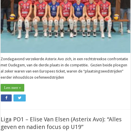
mooie
seizoenen
gekend”
Zondagavond verzekerde Asterix Avo zich, in een rechtstreekse confrontatie
met Oudegem, van de derde plaats in de competitie. Gezien beide ploegen
al zeker waren van een Europees ticket, waren de “plaatsingswedstrijden”
eerder inhoudsloze oefenwedstrijden
Lees meer »
Liga PO1 – Elise Van Elsen (Asterix Avo): “Alles
geven en nadien focus op U19”