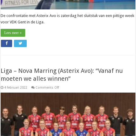
De confrontatie met Asterix Avo is zaterdag het sluitstuk van een pittige week
voor VDK Gent in de Liga.
Lees meer »
Liga – Nova Marring (Asterix Avo): “Vanaf nu
moeten we alles winnen”
on
4 februari 2022
Comments Off
Liga
–
Nova
Marring
(Asterix
Avo):
“Vanaf
nu
moeten
we
alles
winnen”