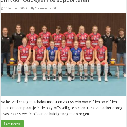
om voor Oudegem te supporteren”
on
24 februari 2022
Comments Off
Liga
–
Luna
Van
Acker
(Asterix
Avo):
“Redenen
om
voor
Oudegem
te
supporteren”
Na het verlies tegen Tchalou moest en zou Asterix Avo vijftien op vijftien
halen om een plaatsje in de play-offs veilig te stellen. Luna Van Acker droeg
alvast haar steentje bij aan de huidige negen op negen.
Lees meer »