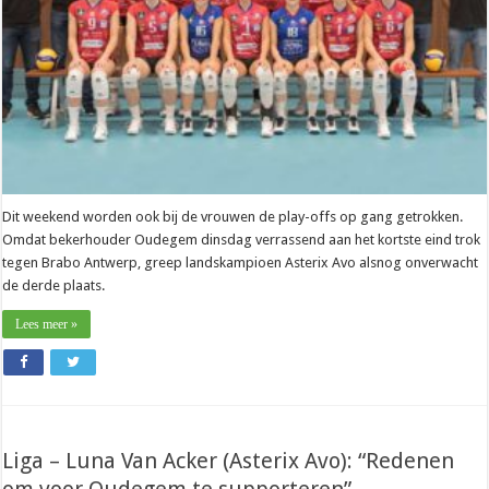
flink
op
vooruitgegaan”
Dit weekend worden ook bij de vrouwen de play-offs op gang getrokken.
Omdat bekerhouder Oudegem dinsdag verrassend aan het kortste eind trok
tegen Brabo Antwerp, greep landskampioen Asterix Avo alsnog onverwacht
de derde plaats.
Lees meer »
Liga – Luna Van Acker (Asterix Avo): “Redenen