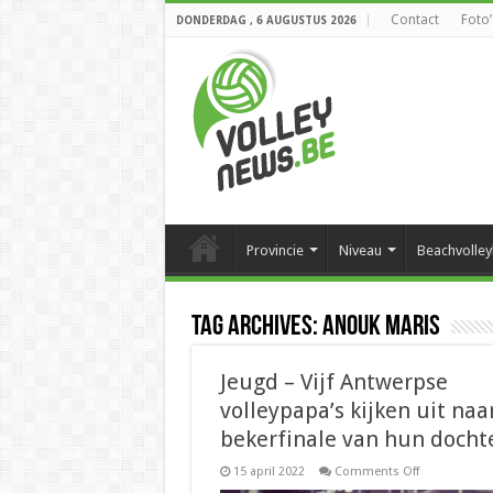
Contact
Foto’
DONDERDAG , 6 AUGUSTUS 2026
Provincie
Niveau
Beachvolley
Tag Archives:
Anouk Maris
Jeugd – Vijf Antwerpse
volleypapa’s kijken uit naa
bekerfinale van hun docht
on
15 april 2022
Comments Off
Jeugd