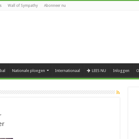
s
Wall of Sympathy
Abonneer nu
bal
Nationale ploegen
Internationaal
LEES NU
Inloggen
O
r
er