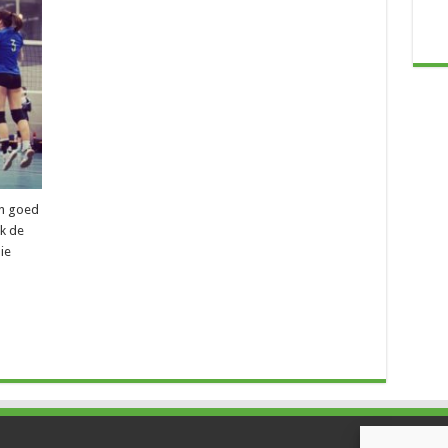
en goed
ok de
ie