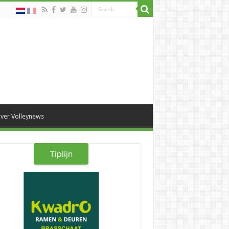
ver Volleynews
Tiplijn