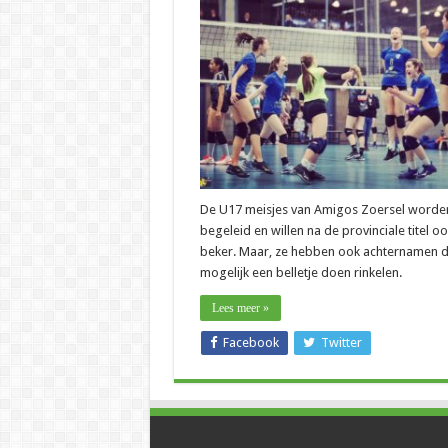
–
Vijf
Antwerpse
volleypapa’s
kijken
uit
naar
bekerfinale
van
hun
dochter
De U17 meisjes van Amigos Zoersel word
begeleid en willen na de provinciale titel o
beker. Maar, ze hebben ook achternamen d
mogelijk een belletje doen rinkelen.
Lees meer »
Facebook
Twitter