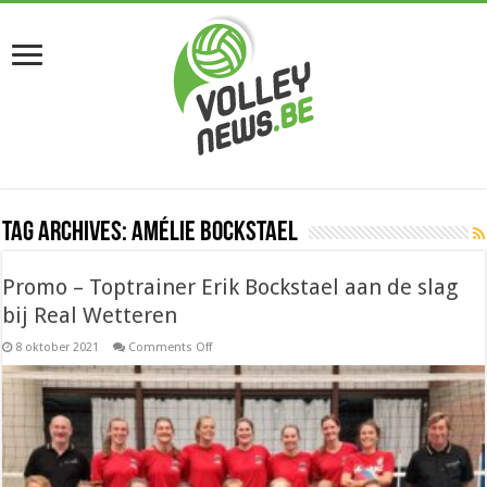
Tag Archives:
Amélie Bockstael
Promo – Toptrainer Erik Bockstael aan de slag
bij Real Wetteren
on
8 oktober 2021
Comments Off
Promo
–
Toptrainer
Erik
Bockstael
aan
de
slag
bij