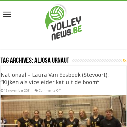
Tag Archives:
Aljosa Urnaut
Nationaal – Laura Van Eesbeek (Stevoort):
“Kijken als viceleider kat uit de boom“
on
12 november 2021
Comments Off
Nationaal
–
Laura
Van
Eesbeek
(Stevoort):
“Kijken
als
viceleider