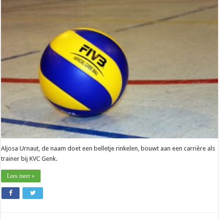
Aljosa
Urnaut
(KVC
Genk):
“Mijn
debuut
als
T
1
voelt
goed
aan”
Aljosa Urnaut, de naam doet een belletje rinkelen, bouwt aan een carrière als
trainer bij KVC Genk.
Lees meer »