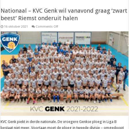
Nationaal – KVC Genk wil vanavond graag ‘zwart
beest’ Riemst onderuit halen
on
16 oktober 2021
Comments Off
Nationaal
–
KVC
Genk
wil
vanavond
graag
‘zwart
beest’
Riemst
onderuit
halen
KVC Genk piekt in derde nationale. De vroegere Genkse ploeg in Liga B
bestaat niet meer. Voortaan moet de ploeg in tweede divisie – omgedoopt