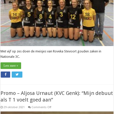
kat
uit
de
boom“
Met vijf op zes doen de meisjes van Roveka Stevoort gouden zaken in
Nationale 3C.
Lees meer »
Promo – Aljosa Urnaut (KVC Genk): “Mijn debuut
als T 1 voelt goed aan”
on
29 oktober 2021
Comments Off
Promo
–