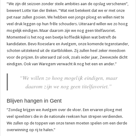
“We zijn dit seizoen zonder steile ambities aan de opslag verschenen”,
beweert Lotte Van der Beken. “Wat niet betekent dat we er met onze
pet naar zullen gooien. We hebben een jonge ploeg en willen niet te
veel druk leggen op hun frêle schouders. Uiteraard willen we zo hoog
mogelijk eindigen. Maar daarom zijn we nog geen titelfavoriet.
Momenteel is het nog een beetje koffiedik kijken wat betreft de
kandidaten. Bevo Roeselare en Avelgem, onze komende tegenstander,
schoten uitstekend uit de startblokken. Zij zullen heel zeker meedoen
voor de prijzen. En uiteraard zal ook, zoals ieder jaar, Zwevezele dicht
eindigen. Ook van Waregem verwacht ik nog het een en ander.”
“We willen zo hoog mogelijk eindigen, maar
daarom zijn we nog geen titelfavoriet.”
Blijven hangen in Gent
“Zondag krijgen we Avelgem over de vloer. Een ervaren ploeg met
veel speelsters die in de nationale reeksen hun strepen verdienden.
We zullen op de toppen van onze tenen moeten spelen om een derde
overwinning op rij te halen.”