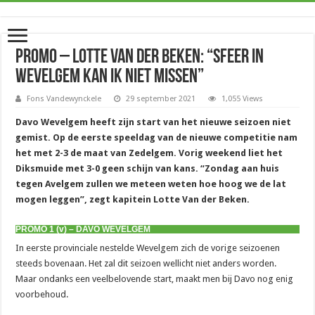
Promo – Lotte Van der Beken: “Sfeer in
Wevelgem kan ik niet missen”
Fons Vandewynckele
29 september 2021
1,055 Views
Davo Wevelgem heeft zijn start van het nieuwe seizoen niet
gemist. Op de eerste speeldag van de nieuwe competitie nam
het met 2-3 de maat van Zedelgem. Vorig weekend liet het
Diksmuide met 3-0 geen schijn van kans. “Zondag aan huis
tegen Avelgem zullen we meteen weten hoe hoog we de lat
mogen leggen”, zegt kapitein Lotte Van der Beken.
PROMO 1 (v) – DAVO WEVELGEM
In eerste provinciale nestelde Wevelgem zich de vorige seizoenen
steeds bovenaan. Het zal dit seizoen wellicht niet anders worden.
Maar ondanks een veelbelovende start, maakt men bij Davo nog enig
voorbehoud.