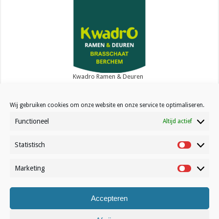
Kwadro Ramen & Deuren
Wij gebruiken cookies om onze website en onze service te optimaliseren.
Functioneel
Altijd actief
Statistisch
Contact
Statistisc
Over Volleynews
Marketing
Marketin
Abonneer nu
Accepteren
© Volleynews.be
2026
Algemene voorwaarden
|
Privacy
|
Cookies
|
Disclaimer