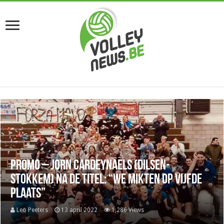
Promo – Jorn Cardeynaels (Dilsen-
Stokkem) na de titel: “We mikten op vijfde
plaats”
Leo Peeters
13 april 2022
1,286 Views