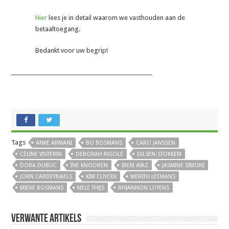
Hier
lees je in detail waarom we vasthouden aan de
betaaltoegang.
Bedankt voor uw begrip!
_______________________________________________________
Tags
ANKE ARMANI
BO BOSMANS
CARO JANSSEN
CÉLINE VISTERIN
DEBORAH RIGOLE
DILSEN-STOKKEM
DORA DUBUC
INE KNOOREN
IREM AYAZ
JASMINE SIMONI
JORN CARDEYNAELS
KIM CUYCKX
MERITH LEEMANS
MIEKE BOSMANS
NELE THIJS
RHIANNON LOYENS
Verwante artikels