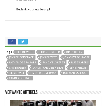
Bedankt voor uw begrip!
_______________________________________________________
Tags
BEN DE WITTE
CHRIS DE VETTER
DRIES DILLEN
JENS DE COLVENAER
JENS DE WITTE
JONAS VERSCHRAEGE
NATHAN DE BRAUWER
PANDA'S LOKEREN
RUBEN ARENS
SAM FRUYTIER
SANDER VAN DEN HENDE
SEPPE VERVAET
TIJS VERVAET
TIMOTHY DE VEIRMAN
TOM WATERSCHOOT
XANDER DE PRYCK
Verwante artikels