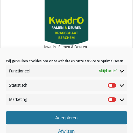
Kwadro Ramen & Deuren
Wij gebruiken cookies om onze website en onze service te optimaliseren.
Functioneel
Altijd actief
Statistisch
Statistisc
Contact
Over Volleynews
Marketing
Marketin
Abonneer nu
Accepteren
© Volleynews.be
2026
Afwijzen
Algemene voorwaarden
|
Privacy
|
Cookies
|
Disclaimer