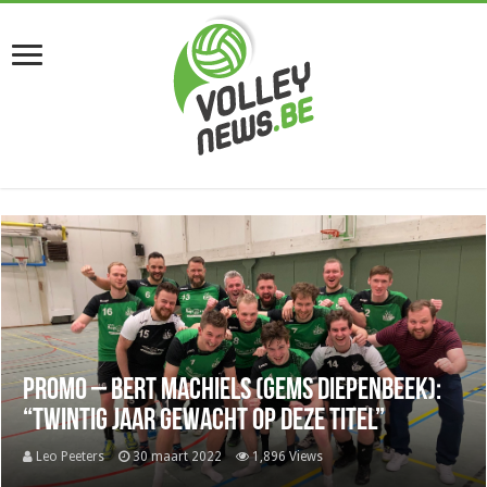
Promo – Bert Machiels (Gems Diepenbeek):
“Twintig jaar gewacht op deze titel”
Leo Peeters
30 maart 2022
1,896 Views