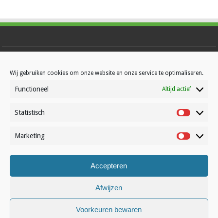
Contact
Over Volleynews
Wij gebruiken cookies om onze website en onze service te optimaliseren.
Abonneer nu
Functioneel
Altijd actief
Statistisch
Statistisc
© Volleynews.be
2026
Algemene voorwaarden
|
Privacy
|
Cookies
|
Disclaimer
Marketing
Marketin
Nederlands
Accepteren
Afwijzen
Voorkeuren bewaren