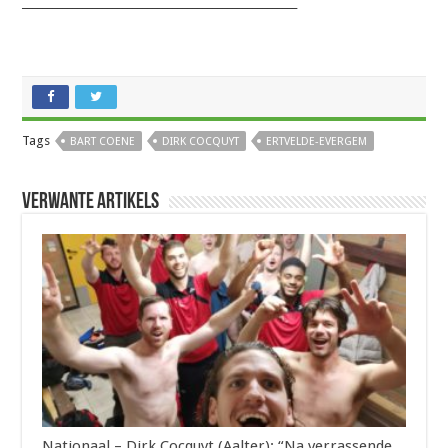
_______________________________________________________
Tags
BART COENE
DIRK COCQUYT
ERTVELDE-EVERGEM
Verwante artikels
Nationaal – Dirk Cocquyt (Aalter): “Na verrassende