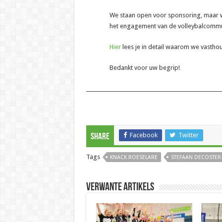
We staan open voor sponsoring, maar wil
het engagement van de volleybalcommun
Hier
lees je in detail waarom we vasth
Bedankt voor uw begrip!
______________________________________________________
Facebook
Twitter
Share
Tags
KNACK ROESELARE
STEFAAN DECOSTER
Verwante artikels