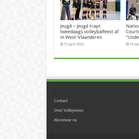
Jeugd – Jeugd trapt
Natio
tweedaags volleybalfeest af
Court
in West-Vlaanderen
“Unde
15 april 2022
14 ap
Contact
Over Volleynews
Abonneer nu