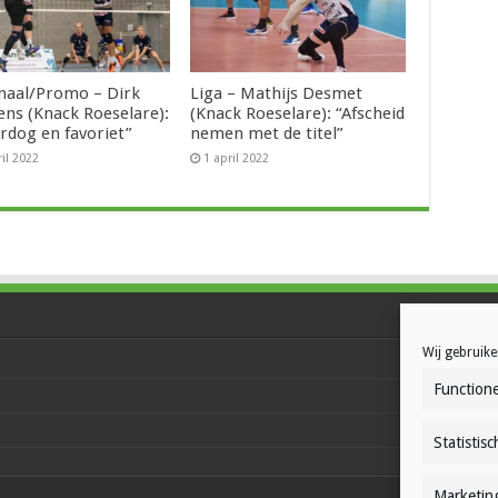
naal/Promo – Dirk
Liga – Mathijs Desmet
ens (Knack Roeselare):
(Knack Roeselare): “Afscheid
rdog en favoriet”
nemen met de titel”
ril 2022
1 april 2022
Wij gebruike
Functione
Statistisc
Marketin