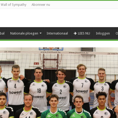
Wall of Sympathy
Abonneer nu
bal
Nationale ploegen
Internationaal
LEES NU
Inloggen
O