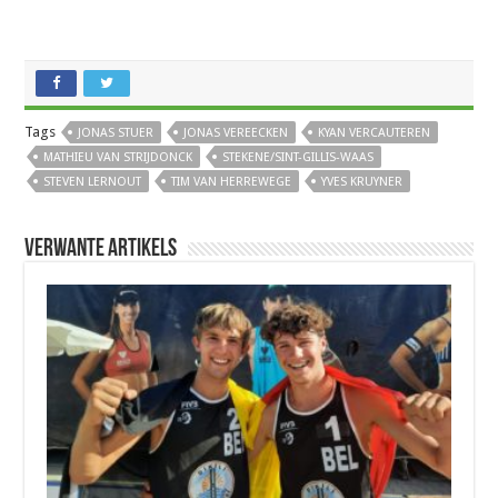
Tags
JONAS STUER
JONAS VEREECKEN
KYAN VERCAUTEREN
MATHIEU VAN STRIJDONCK
STEKENE/SINT-GILLIS-WAAS
STEVEN LERNOUT
TIM VAN HERREWEGE
YVES KRUYNER
Verwante artikels