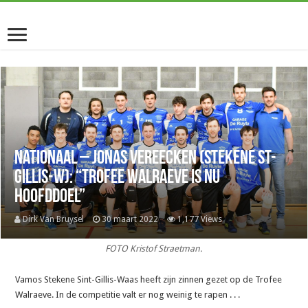
Nationaal – Jonas Vereecken (Stekene St-
Gillis-W): “Trofee Walraeve is nu
hoofddoel”
Dirk Van Bruysel
30 maart 2022
1,177 Views
FOTO Kristof Straetman.
Vamos Stekene Sint-Gillis-Waas heeft zijn zinnen gezet op de Trofee
Walraeve. In de competitie valt er nog weinig te rapen . . .