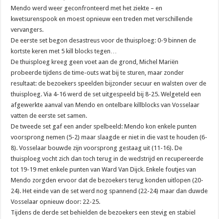
Mendo werd weer geconfronteerd met het ziekte – en
kwetsurenspook en moest opnieuw een treden met verschillende
vervangers.
De eerste set begon desastreus voor de thuisploeg: 0-9 binnen de
kortste keren met 5 kill blocks tegen…
De thuisploeg kreeg geen voet aan de grond, Michel Mariën
probeerde tijdens de time-outs wat bij te sturen, maar zonder
resultaat: de bezoekers speelden bijzonder secuur en walsten over de
thuisploeg. Via 4-16 werd de set uitgespeeld bij 8-25. Welgeteld een
afgewerkte aanval van Mendo en ontelbare killblocks van Vosselaar
vatten de eerste set samen.
De tweede set gaf een ander spelbeeld: Mendo kon enkele punten
voorsprong nemen (5-2) maar slaagde er niet in die vast te houden (6-
8). Vosselaar bouwde zijn voorsprong gestaag uit (11-16). De
thuisploeg vocht zich dan toch terug in de wedstrijd en recupereerde
tot 19-19 met enkele punten van Ward Van Dijck. Enkele foutjes van
Mendo zorgden ervoor dat de bezoekers terug konden uitlopen (20-
24). Het einde van de set werd nog spannend (22-24) maar dan duwde
Vosselaar opnieuw door: 22-25.
Tijdens de derde set behielden de bezoekers een stevig en stabiel