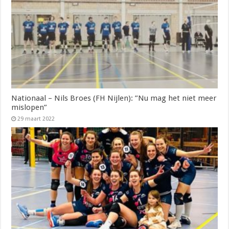
Nationaal – Nils Broes (FH Nijlen): ”Nu mag het niet meer
mislopen”
29 maart 2022