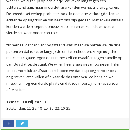
wonnen we eigenlijk op een diefje. We keken lang tegen een
achterstand aan, maar in de slotfase konden we het tij alsnog keren.
De tweede set verliep probleemloos. In deel drie verhoogde Temse
echter de opslagdruk en dat heeft ons pijn gedaan. Met enkele wissels
konden we de receptie opnieuw stabiliseren en zo hielden we de
vierde set weer onder controle.”
“Ik herhaal dat het niet hoogstaand was, maar we pakten wel de drie
punten en dat is het belangrijkste om te onthouden. Er zijn nog drie
matchen te gaan: tegen de nummers elf en twaalf en tegen Kapelle op
den Bos dat zesde staat. We willen heel graag negen op negen halen
en dat moet lukken. Daarnaast hopen we dat de ploegen voor ons
nog steken laten vallen of elkaar de das omdoen. Zo behalen we
misschien nog een derde plaats en dat zou mooi zijn om het seizoen
af te sluiten.”
Temse – FH Nijlen 1-3
Setstanden: 22-25, 18-25, 25-22, 20-25.