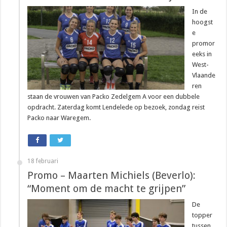
In de
hoogst
e
promor
eeks in
West-
Vlaande
ren
staan de vrouwen van Packo Zedelgem A voor een dubbele
opdracht. Zaterdag komt Lendelede op bezoek, zondag reist
Packo naar Waregem.
18 februari
Promo – Maarten Michiels (Beverlo):
“Moment om de macht te grijpen”
De
topper
tussen