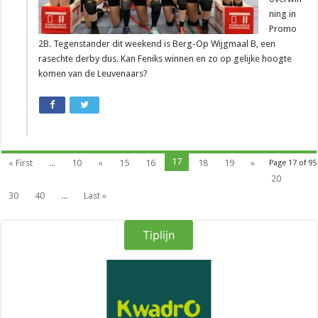
ning in
Promo
2B. Tegenstander dit weekend is Berg-Op Wijgmaal B, een
rasechte derby dus. Kan Feniks winnen en zo op gelijke hoogte
komen van de Leuvenaars?
17
« First
...
10
«
15
16
18
19
»
Page 17 of 95
20
30
40
...
Last »
Tiplijn