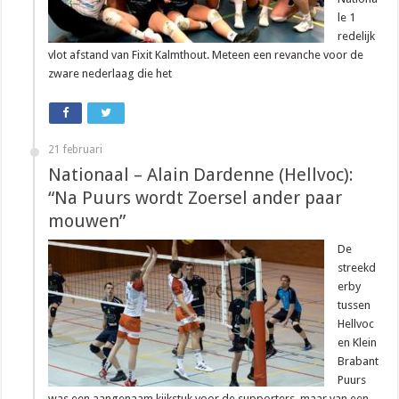
le 1
redelijk
vlot afstand van Fixit Kalmthout. Meteen een revanche voor de
zware nederlaag die het
21 februari
Nationaal – Alain Dardenne (Hellvoc):
“Na Puurs wordt Zoersel ander paar
mouwen”
De
streekd
erby
tussen
Hellvoc
en Klein
Brabant
Puurs
was een aangenaam kijkstuk voor de supporters, maar van een