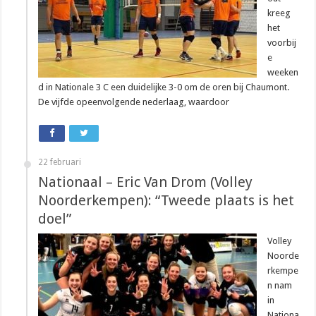
kreeg
het
voorbij
e
weeken
d in Nationale 3 C een duidelijke 3-0 om de oren bij Chaumont.
De vijfde opeenvolgende nederlaag, waardoor
22 februari
Nationaal – Eric Van Drom (Volley
Noorderkempen): “Tweede plaats is het
doel”
Volley
Noorde
rkempe
n nam
in
Nationa