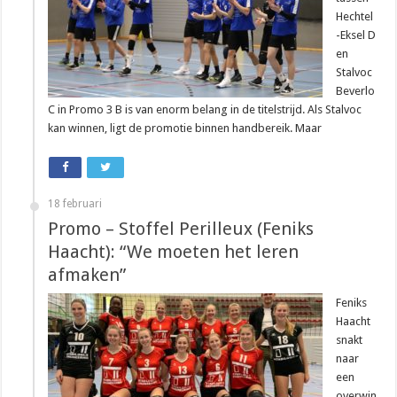
Hechtel
-Eksel D
en
Stalvoc
Beverlo
C in Promo 3 B is van enorm belang in de titelstrijd. Als Stalvoc
kan winnen, ligt de promotie binnen handbereik. Maar
18 februari
Promo – Stoffel Perilleux (Feniks
Haacht): “We moeten het leren
afmaken”
Feniks
Haacht
snakt
naar
een
overwin