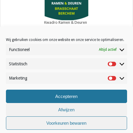
Kwadro Ramen & Deuren
Wij gebruiken cookies om onze website en onze service te optimaliseren.
Functioneel
Altijd actief
Statistisch
Contact
Statistisc
Over Volleynews
Marketing
Marketin
Abonneer nu
Accepteren
© Volleynews.be
2026
Algemene voorwaarden
|
Privacy
|
Cookies
|
Disclaimer
Afwijzen
Français
Nederlands
Voorkeuren bewaren