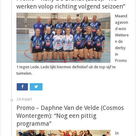
werken volop richting volgend seizoen”
Maand
agavon
d won
Wettere
n de
derby
in
Promo
1 tegen Lede. Lede lijkt hiermee definitief uit de top vijf te
tuimelen.
24 maart
Promo – Daphne Van de Velde (Cosmos
Wontergem): “Nog een pittig
programma”
In