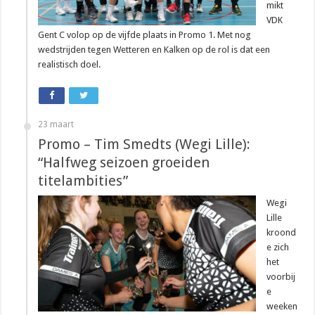
mikt
VDK
Gent C volop op de vijfde plaats in Promo 1. Met nog
wedstrijden tegen Wetteren en Kalken op de rol is dat een
realistisch doel.
23 maart
Promo – Tim Smedts (Wegi Lille):
“Halfweg seizoen groeiden
titelambities”
Wegi
Lille
kroond
e zich
het
voorbij
e
weeken