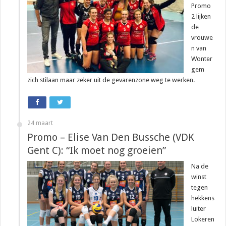
Promo
2 lijken
de
vrouwe
n van
Wonter
gem
zich stilaan maar zeker uit de gevarenzone weg te werken.
24 maart
Promo – Elise Van Den Bussche (VDK
Gent C): “Ik moet nog groeien”
Na de
winst
tegen
hekkens
luiter
Lokeren