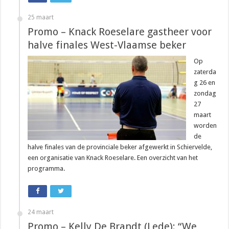
25 maart
Promo – Knack Roeselare gastheer voor
halve finales West-Vlaamse beker
Op
zaterda
g 26 en
zondag
27
maart
worden
de
halve finales van de provinciale beker afgewerkt in Schiervelde,
een organisatie van Knack Roeselare. Een overzicht van het
programma.
24 maart
Promo – Kelly De Brandt (Lede): “We