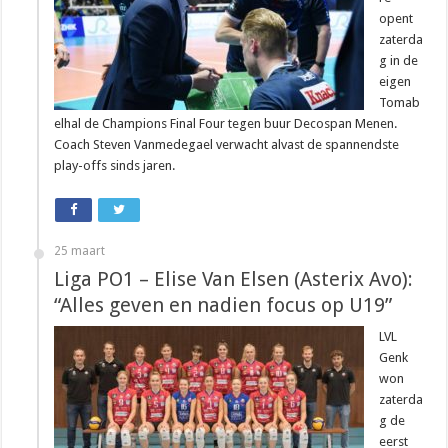
opent
zaterda
g in de
eigen
Tomab
elhal de Champions Final Four tegen buur Decospan Menen.
Coach Steven Vanmedegael verwacht alvast de spannendste
play-offs sinds jaren.
25 maart
Liga PO1 – Elise Van Elsen (Asterix Avo):
“Alles geven en nadien focus op U19”
LVL
Genk
won
zaterda
g de
eerst