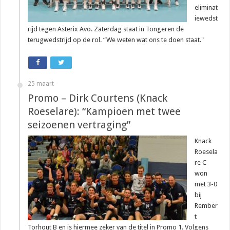
eliminat
iewedst
rijd tegen Asterix Avo. Zaterdag staat in Tongeren de
terugwedstrijd op de rol. “We weten wat ons te doen staat."
25 maart
Promo – Dirk Courtens (Knack
Roeselare): “Kampioen met twee
seizoenen vertraging”
Knack
Roesela
re C
won
met 3-0
bij
Rember
t
Torhout B en is hiermee zeker van de titel in Promo 1. Volgens