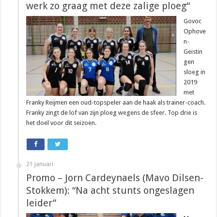
werk zo graag met deze zalige ploeg“
Govoc
Ophove
n-
Geistin
gen
sloeg in
2019
met
Franky Reijmen een oud-topspeler aan de haak als trainer-coach.
Franky zingt de lof van zijn ploeg wegens de sfeer. Top drie is
het doel voor dit seizoen.
21 januari
Promo – Jorn Cardeynaels (Mavo Dilsen-
Stokkem): “Na acht stunts ongeslagen
leider”