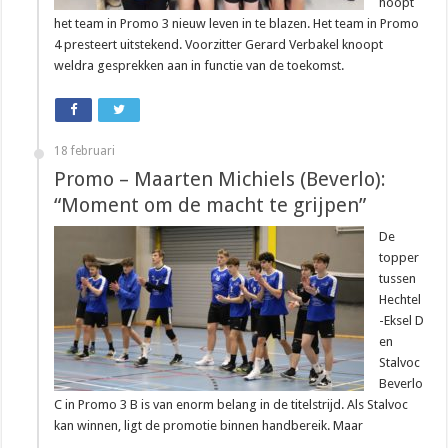
hoopt
het team in Promo 3 nieuw leven in te blazen. Het team in Promo
4 presteert uitstekend. Voorzitter Gerard Verbakel knoopt
weldra gesprekken aan in functie van de toekomst.
18 februari
Promo – Maarten Michiels (Beverlo):
“Moment om de macht te grijpen”
De
topper
tussen
Hechtel
-Eksel D
en
Stalvoc
Beverlo
C in Promo 3 B is van enorm belang in de titelstrijd. Als Stalvoc
kan winnen, ligt de promotie binnen handbereik. Maar