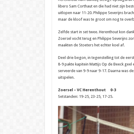
libero Sam Corthaut en die had niet zijn be
uitlopen naar 11-20. Philippe Severijns brac
maar de kloof was te groot om nog te over
Zelfde start in set twee. Herenthout kon dank
Zoersel vocht terug en Philippe Severijns zo
maakten de Stoeters het echter koel af.
Deel drie begon, in tegenstelling tot de eers
8-9 pakte kapitein Mattijs Op de Beeck geel 
serveerde van 9-9 naar 9-17. Daarna was de
uitspelen.
Zoersel – VC Herenthout 0-3
Setstanden: 19-25, 23-25, 17-25.