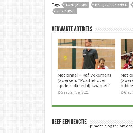
Tags
KOEN JACOBS
MATTIJS OP DE BEECK
VC ZOERSEL
Verwante artikels
Nationaal – Raf Vekemans
Natio
(Zoersel): “Positief over
(Zoer
spelers die erbij kwamen”
midde
5 september 2022
6 feb
Geef een reactie
Je moet
inloggen
om een r