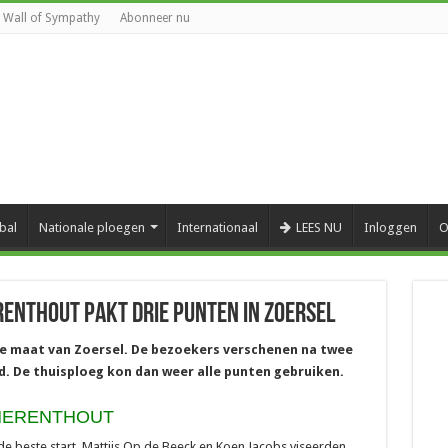
Wall of Sympathy
Abonneer nu
bal
Nationale ploegen
Internationaal
LEES NU
Inloggen
O
erenthout pakt drie punten in Zoersel
 maat van Zoersel. De bezoekers verschenen na twee
ld. De thuisploeg kon dan weer alle punten gebruiken.
C HERENTHOUT
e beste start. Mattijs Op de Beeck en Koen Jacobs viseerden