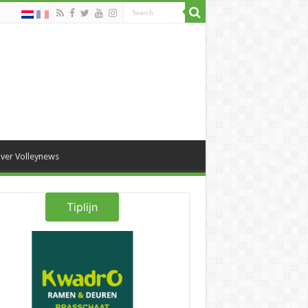
ver Volleynews
Tiplijn