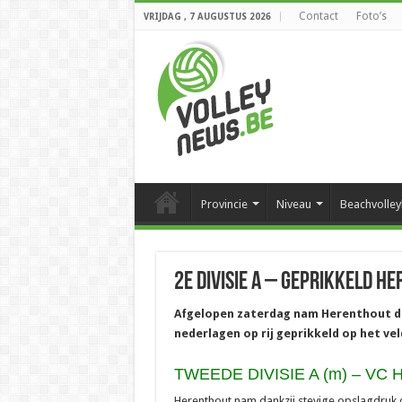
Contact
Foto’s
VRIJDAG , 7 AUGUSTUS 2026
Provincie
Niveau
Beachvolley
2e divisie A – Geprikkeld H
Afgelopen zaterdag nam Herenthout de
nederlagen op rij geprikkeld op het ve
TWEEDE DIVISIE A (m) – V
Herenthout nam dankzij stevige opslagdruk d