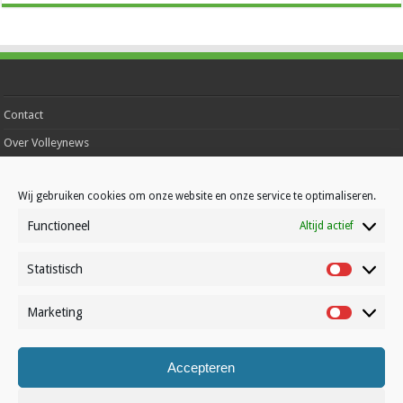
Contact
Over Volleynews
Abonneer nu
Wij gebruiken cookies om onze website en onze service te optimaliseren.
Functioneel
Altijd actief
© Volleynews.be
2026
Algemene voorwaarden
|
Privacy
|
Cookies
|
Disclaimer
Statistisch
Statistisc
Français
Nederlands
Marketing
Marketin
Accepteren