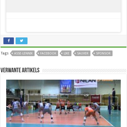
Tags
ASSE-LENNIK
FACEBOOK
LIKE
SAUVER
SPONSOR
Verwante artikels