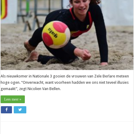
Berlare):
“Niks
moet,
maar
kampioen
zou
tof
zijn”
Als nieuwkomer in Nationale 3 gooien de vrouwen van Zele Berlare meteen
hoge ogen. “Onverwacht, want voorheen hadden we ons niet teveel illusies
gemaakt”, zegt Nicolien Van Bellen.
Lees meer »