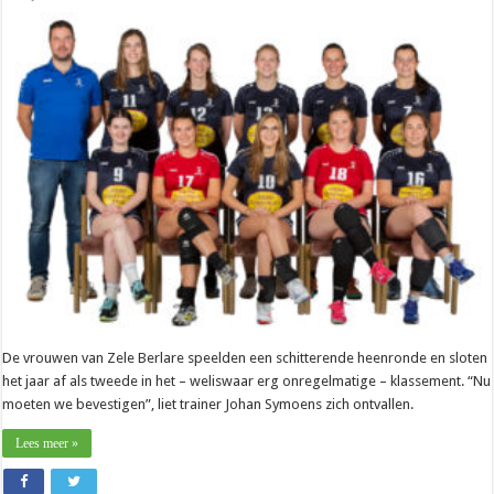
Nationaal
–
Johan
Symoens
(Zele
Berlare):
“Januari
is
bepalende
maand”
De vrouwen van Zele Berlare speelden een schitterende heenronde en sloten
het jaar af als tweede in het – weliswaar erg onregelmatige – klassement. “Nu
moeten we bevestigen”, liet trainer Johan Symoens zich ontvallen.
Lees meer »