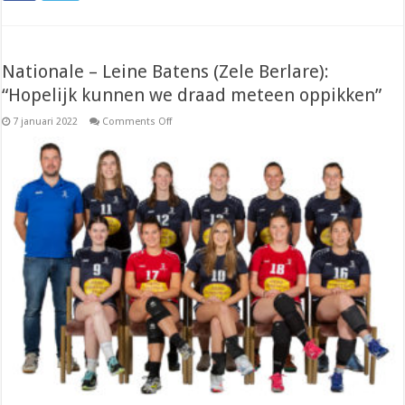
Nationale – Leine Batens (Zele Berlare):
“Hopelijk kunnen we draad meteen oppikken”
on
7 januari 2022
Comments Off
Nationale
–
Leine
Batens
(Zele
Berlare):
“Hopelijk
kunnen
we
draad
meteen
oppikken”