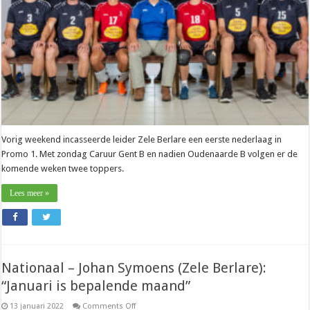
zullen
beslissend
zijn”
Vorig weekend incasseerde leider Zele Berlare een eerste nederlaag in
Promo 1. Met zondag Caruur Gent B en nadien Oudenaarde B volgen er de
komende weken twee toppers.
Lees meer »
Nationaal – Johan Symoens (Zele Berlare):
“Januari is bepalende maand”
on
13 januari 2022
Comments Off