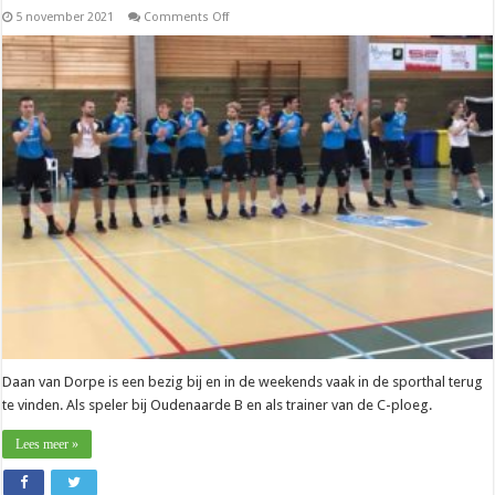
on
5 november 2021
Comments Off
Promo
–
Daan
Van
Dorpe
(Oudenaarde):
“Ik
heb
veel
dubbele
weekends”
Daan van Dorpe is een bezig bij en in de weekends vaak in de sporthal terug
te vinden. Als speler bij Oudenaarde B en als trainer van de C-ploeg.
Lees meer »