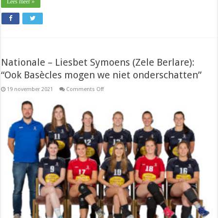
Lees meer »
Nationale – Liesbet Symoens (Zele Berlare):
“Ook Basècles mogen we niet onderschatten”
on
19 november 2021
Comments Off
Nationale
–
Liesbet
Symoens
(Zele
Berlare):
“Ook
Basècles
mogen
we
niet
onderschatten”