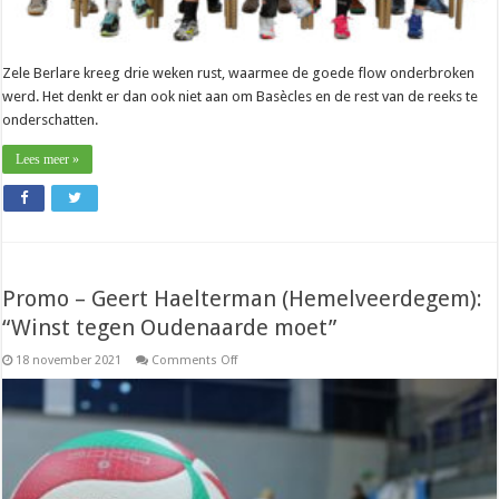
Zele Berlare kreeg drie weken rust, waarmee de goede flow onderbroken
werd. Het denkt er dan ook niet aan om Basècles en de rest van de reeks te
onderschatten.
Lees meer »
Promo – Geert Haelterman (Hemelveerdegem):
“Winst tegen Oudenaarde moet”
on
18 november 2021
Comments Off
Promo
–
Geert
Haelterman
(Hemelveerdegem):
“Winst
tegen
Oudenaarde
moet”