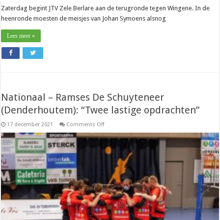
Zaterdag begint JTV Zele Berlare aan de terugronde tegen Wingene. In de
heenronde moesten de meisjes van Johan Symoens alsnog
Lees meer »
Nationaal – Ramses De Schuyteneer
(Denderhoutem): “Twee lastige opdrachten”
on
17 december 2021
Comments Off
Nationaal
–
Ramses
De
Schuyteneer
(Denderhoutem):
“Twee
lastige
opdrachten”