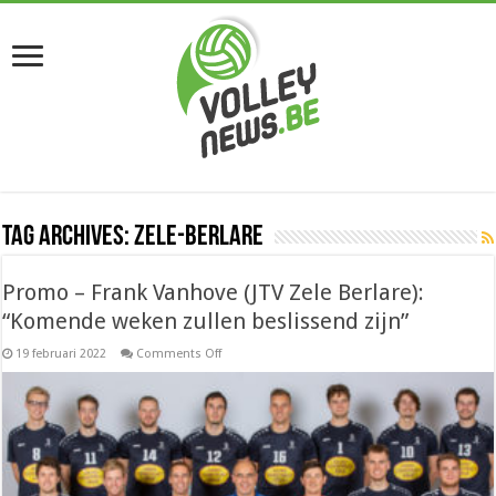
Tag Archives:
Zele-Berlare
Promo – Frank Vanhove (JTV Zele Berlare):
“Komende weken zullen beslissend zijn”
on
19 februari 2022
Comments Off
Promo
–
Frank
Vanhove
(JTV
Zele
Berlare):
“Komende
weken