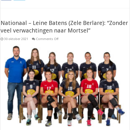
Nationaal – Leine Batens (Zele Berlare): “Zonder
veel verwachtingen naar Mortsel”
on
30 oktober 2021
Comments Off
Nationaal
–
Leine
Batens
(Zele
Berlare):
“Zonder
veel
verwachtingen
naar
Mortsel”