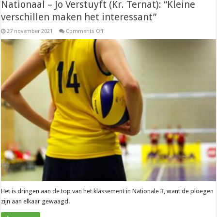
Nationaal – Jo Verstuyft (Kr. Ternat): “Kleine
verschillen maken het interessant”
on
27 november 2021
Comments Off
Nationaal
–
Jo
Verstuyft
(Kr.
Ternat):
“Kleine
verschillen
maken
het
interessant”
Het is dringen aan de top van het klassement in Nationale 3, want de ploegen
zijn aan elkaar gewaagd.