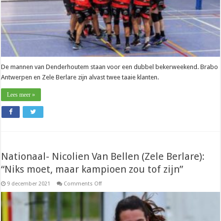
De mannen van Denderhoutem staan voor een dubbel bekerweekend. Brabo
Antwerpen en Zele Berlare zijn alvast twee taaie klanten.
Lees meer »
Nationaal- Nicolien Van Bellen (Zele Berlare):
“Niks moet, maar kampioen zou tof zijn”
on
9 december 2021
Comments Off
Nationaal-
Nicolien
Van
Bellen
(Zele