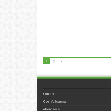
1
2
»
Contact
Over Volleynews
Abonneer nu