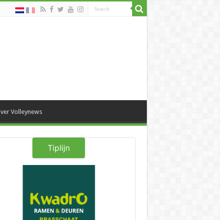
ver Volleynews
Tiplijn