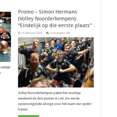
Promo – Simon Hermans
(Volley Noorderkempen):
“Eindelijk op die eerste plaats”
empen):
on
15 februari 2022
Comments Off
Promo
–
Simon
Hermans
(Volley
Noorderkempen):
“Eindelijk
op
die
eerste
edelijk
plaats”
n
Volley Noorderkempen pakte het voorbije
weekend de drie punten in Lint. De vierde
opeenvolgende uitzege voor het team van speler-
trainer