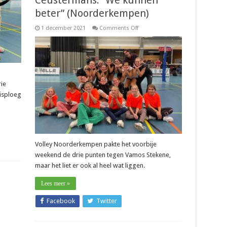
Ceustermans: ”We kunnen
mpen):
r
beter” (Noorderkempen)
on
1 december 2021
Comments Off
Nationaal
–
Marthe
Ceustermans:
”We
kunnen
beter”
(Noorderkempen)
ie
isploeg
Volley Noorderkempen pakte het voorbije
weekend de drie punten tegen Vamos Stekene,
maar het liet er ook al heel wat liggen.
Lees meer »
Facebook
Twitter