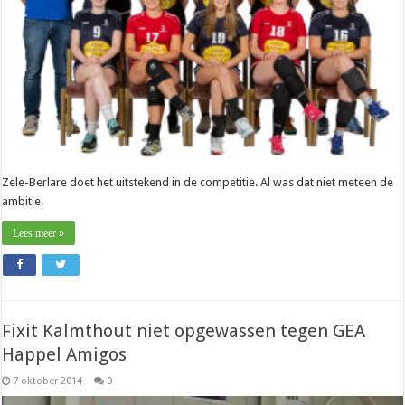
naar
Mortsel”
Zele-Berlare doet het uitstekend in de competitie. Al was dat niet meteen de
ambitie.
Lees meer »
Fixit Kalmthout niet opgewassen tegen GEA
Happel Amigos
7 oktober 2014
0