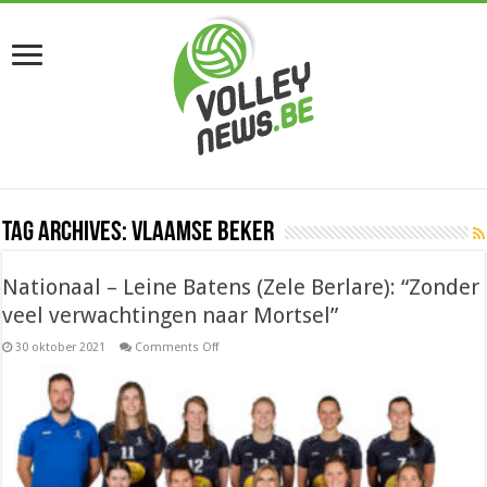
Tag Archives:
Vlaamse Beker
Nationaal – Leine Batens (Zele Berlare): “Zonder
veel verwachtingen naar Mortsel”
on
30 oktober 2021
Comments Off
Nationaal
–
Leine
Batens
(Zele
Berlare):
“Zonder
veel
verwachtingen