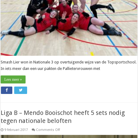
waarop
we
wonnen”
Smash Lier won in Nationale 3 op overtuigende wijze van de Topsportschool.
In iets meer dan een uur pakten de Pallietervrouwen met
Lees meer »
Liga B – Mendo Booischot heeft 5 sets nodig
tegen nationale beloften
on
9 februari 2017
Comments Off
Liga
B