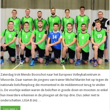
–
Mendo
Booischot
heeft
5
sets
nodig
tegen
nationale
beloften
Zaterdag trok Mendo Booischot naar het Europees Volleybalcentrum in
Vilvoorde. Daar namen de jongens van trainer Michel Mariën het op tegen de
nationale beloftenploeg die momenteel in de middenmoot terug te vinden
is. De voorbije weken waren de beloften in goede doen en moesten ze enkel
hun meerdere erkennen in de ploegen uit de top drie. Dus zeker niet te
onderschatten. LIGA B (m) …
Lees meer »