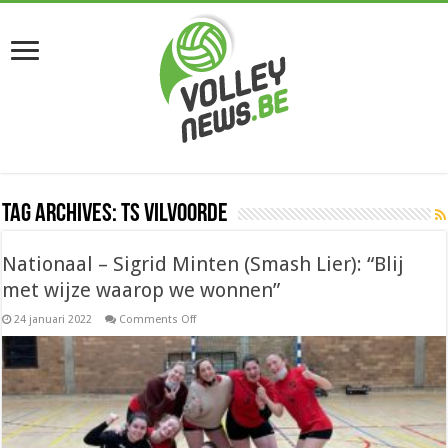
Tag Archives:
TS Vilvoorde
Nationaal – Sigrid Minten (Smash Lier): “Blij
met wijze waarop we wonnen”
on
24 januari 2022
Comments Off
Nationaal
–
Sigrid
Minten
(Smash
Lier):
“Blij
met
wijze