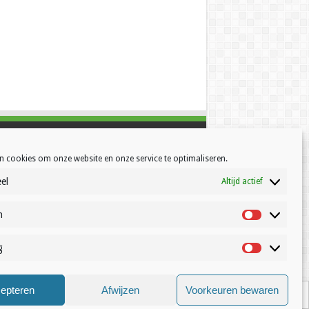
n cookies om onze website en onze service te optimaliseren.
el
Altijd actief
h
Statistisch
g
Marketing
© Volleynews.be
2026
epteren
Afwijzen
Voorkeuren bewaren