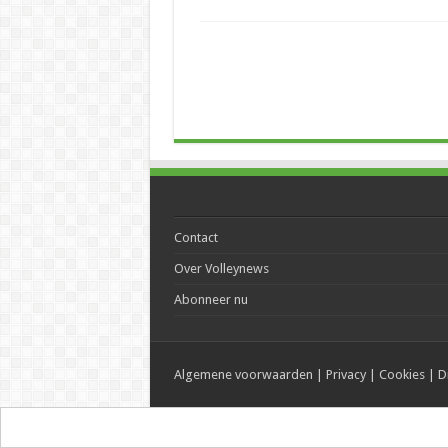
Contact
Over Volleynews
Abonneer nu
Algemene voorwaarden
|
Privacy
|
Cookies
|
D