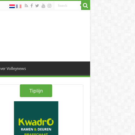
ver Volleynews
Tiplijn