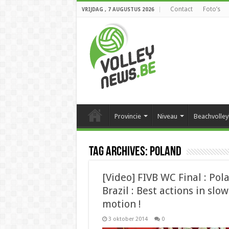
Contact
Foto’s
VRIJDAG , 7 AUGUSTUS 2026
Provincie
Niveau
Beachvolley
Tag Archives:
poland
[Video] FIVB WC Final : Pol
Brazil : Best actions in slow
motion !
3 oktober 2014
0