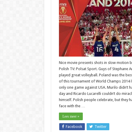
Nice movie presents shots in slow motion b
Polish TV: Polsat Sport. Guys of Stephane A
played great volleyball. Poland was the bes
of this tournament of World Champs 2014 
only one game against USA. Murilo didn’t h
day and Ricardo Lucarelli couldn’t do mirac
himself. Polish people celebrate, but they h
face with the …
Lees meer »
Facebook
Twitter