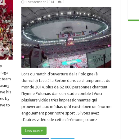
1 september 2014
0
y
ntiga
Lors du match d’ouverture de la Pologne (à
t team
domicile) face à la Serbie dans ce championnat du
losing
monde 2014, plus de 62 000 personnes chantent
ave his
l’hymne Polonais dans un stade comble ! Voici
les by
plusieurs vidéos très impressionnantes qui
ave to
prouveront aux médias qu’il existe bien un énorme
engouement pour notre sport ! Si vous avez
d’autres vidéos de cette cérémonie, copiez …
Lees meer »