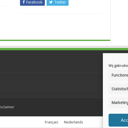
Facebook
Twitter
Wij gebruike
Functione
Statistisc
Marketin
isclaimer
Acc
Français
Nederlands