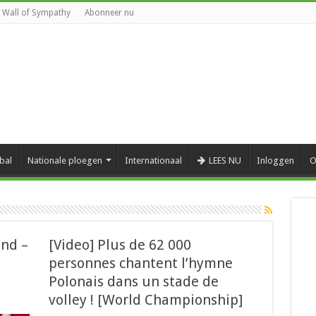
Wall of Sympathy
Abonneer nu
bal
Nationale ploegen
Internationaal
LEES NU
Inloggen
O
and –
[Video] Plus de 62 000
personnes chantent l’hymne
Polonais dans un stade de
volley ! [World Championship]