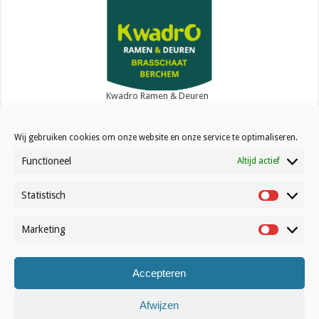
Kwadro Ramen & Deuren
Wij gebruiken cookies om onze website en onze service te optimaliseren.
Functioneel
Altijd actief
Statistisch
Contact
Statistisc
Over Volleynews
Marketing
Marketin
Abonneer nu
Accepteren
© Volleynews.be
2026
Algemene voorwaarden
|
Privacy
|
Cookies
|
Disclaimer
Afwijzen