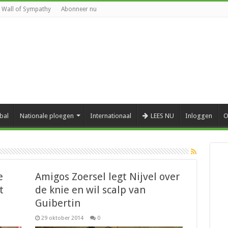
Wall of Sympathy
Abonneer nu
bal
Nationale ploegen
Internationaal
LEES NU
Inloggen
O
e
Amigos Zoersel legt Nijvel over
t
de knie en wil scalp van
Guibertin
29 oktober 2014
0
al