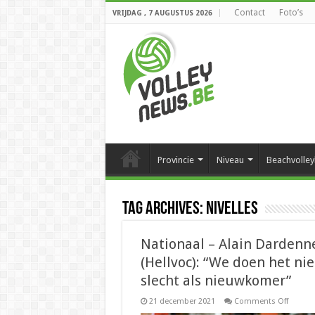
Contact
Foto’s
VRIJDAG , 7 AUGUSTUS 2026
Provincie
Niveau
Beachvolley
Tag Archives:
nivelles
Nationaal – Alain Dardenn
(Hellvoc): “We doen het nie
slecht als nieuwkomer”
on
21 december 2021
Comments Off
Nationa