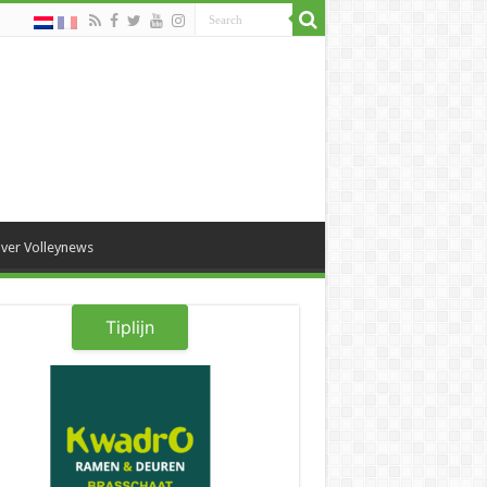
ver Volleynews
Tiplijn