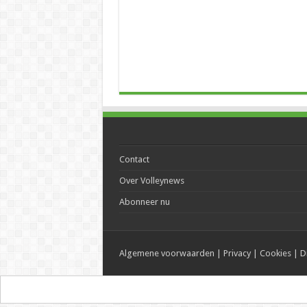
Contact
Over Volleynews
Abonneer nu
Algemene voorwaarden
|
Privacy
|
Cookies
|
D