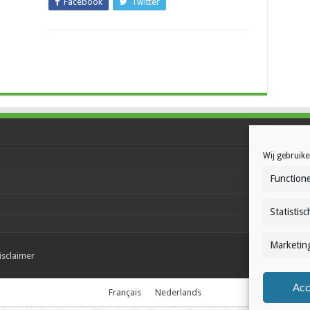
Facebook
Twitter
Wij gebruike
Functione
Statistisc
Marketin
isclaimer
Acc
Français
Nederlands