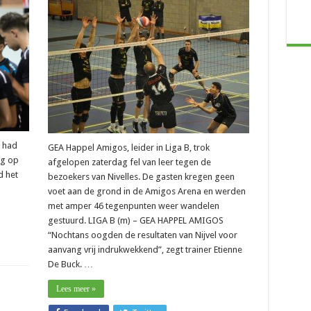
ne
):
omer”
g had
GEA Happel Amigos, leider in Liga B, trok
ug op
afgelopen zaterdag fel van leer tegen de
d het
bezoekers van Nivelles. De gasten kregen geen
voet aan de grond in de Amigos Arena en werden
met amper 46 tegenpunten weer wandelen
gestuurd. LIGA B (m) – GEA HAPPEL AMIGOS
“Nochtans oogden de resultaten van Nijvel voor
aanvang vrij indrukwekkend”, zegt trainer Etienne
De Buck. …
Lees meer »