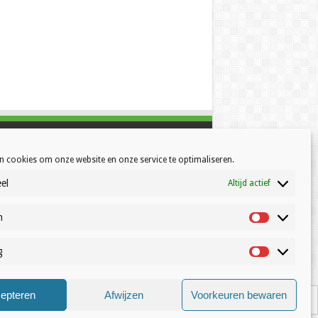
n cookies om onze website en onze service te optimaliseren.
el
Altijd actief
h
Statistisch
g
Marketing
© Volleynews.be
2026
epteren
Afwijzen
Voorkeuren bewaren