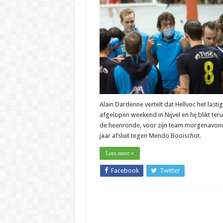
–
Alain
Darden
(Hellvoc
“We
doen
het
niet
slecht
als
nieuwk
Alain Dardenne vertelt dat Hellvoc het lasti
afgelopen weekend in Nijvel en hij blikt ter
de heenronde, voor zijn team morgenavon
jaar afsluit tegen Mendo Booischot.
Lees meer »
Facebook
Twitter