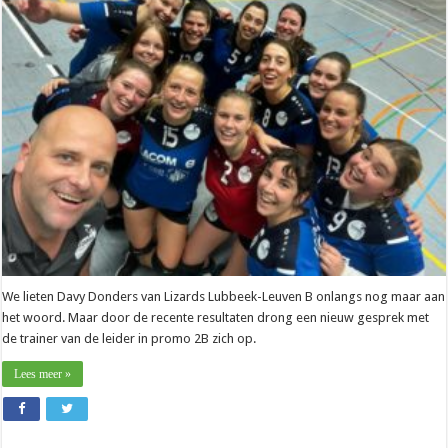
Davy
Donders
(Lizards
Lubbeek-
Leuven):
“Topweek
achter
de
rug”
We lieten Davy Donders van Lizards Lubbeek-Leuven B onlangs nog maar aan
het woord. Maar door de recente resultaten drong een nieuw gesprek met
de trainer van de leider in promo 2B zich op.
Lees meer »