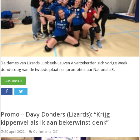
te
laag
voor
deze
ploeg”
De dames van Lizards Lubbeek-Leuven A verzekerden zich vorige week
donderdag van de tweede plaats en promotie naar Nationale 3.
Lees meer »
Promo – Davy Donders (Lizards): “Krijg
kippenvel als ik aan bekerwinst denk”
on
20 april 2022
Comments Off
Promo
–