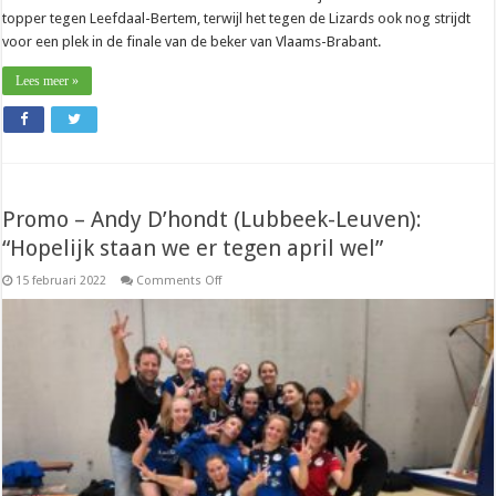
topper tegen Leefdaal-Bertem, terwijl het tegen de Lizards ook nog strijdt
voor een plek in de finale van de beker van Vlaams-Brabant.
Lees meer »
Promo – Andy D’hondt (Lubbeek-Leuven):
“Hopelijk staan we er tegen april wel”
on
15 februari 2022
Comments Off
Promo
–
Andy
D’hondt
(Lubbeek-
Leuven):
“Hopelijk
staan
we
er
tegen
april
wel”