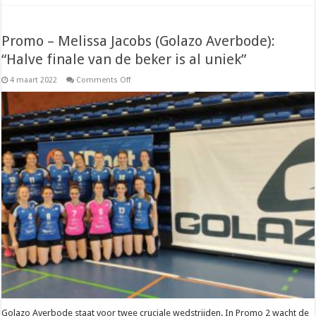
Promo – Melissa Jacobs (Golazo Averbode):
“Halve finale van de beker is al uniek”
on
4 maart 2022
Comments Off
Promo
–
Melissa
Jacobs
(Golazo
Averbode):
“Halve
finale
van
de
beker
is
al
uniek”
Golazo Averbode staat voor twee cruciale wedstrijden. In Promo 2 wacht de