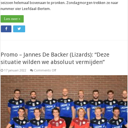
seizoen helemaal bovenaan te pronken. Zondagmorgen trekken ze naar
nummer vier Leefdaal-Bertem.
Lees meer »
Promo – Jannes De Backer (Lizards): “Deze
situatie wilden we absoluut vermijden”
on
17 januari 2022
Comments Off
Promo
–
Jannes
De
Backer
(Lizards):
“Deze
situatie
wilden
we
absoluut
vermijden”