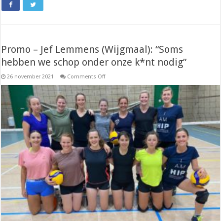
Promo – Jef Lemmens (Wijgmaal): “Soms
hebben we schop onder onze k*nt nodig”
on
26 november 2021
Comments Off
Promo
–
Jef
Lemmens
(Wijgmaal):
“Soms
hebben
we
schop
onder
onze
k*nt
nodig”