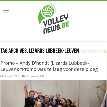
Tag Archives:
Lizards Lubbeek-Leuven
Promo – Andy D’hondt (Lizards Lubbeek-
Leuven): “Promo was te laag voor deze ploeg”
on
27 april 2022
Comments Off
Promo
–
Andy
D’hondt
(Lizards
Lubbeek-
Leuven):
“Promo
was