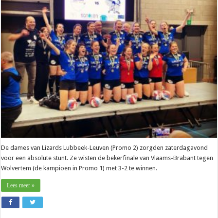
Davy
Donders
(Lizards):
“Krijg
kippenvel
als
ik
aan
bekerwinst
denk”
De dames van Lizards Lubbeek-Leuven (Promo 2) zorgden zaterdagavond
voor een absolute stunt. Ze wisten de bekerfinale van Vlaams-Brabant tegen
Wolvertem (de kampioen in Promo 1) met 3-2 te winnen.
Lees meer »