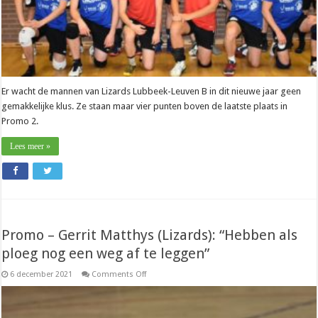
Er wacht de mannen van Lizards Lubbeek-Leuven B in dit nieuwe jaar geen
gemakkelijke klus. Ze staan maar vier punten boven de laatste plaats in
Promo 2.
Lees meer »
Promo – Gerrit Matthys (Lizards): “Hebben als
ploeg nog een weg af te leggen”
on
6 december 2021
Comments Off
Promo
–
Gerrit
Matthys