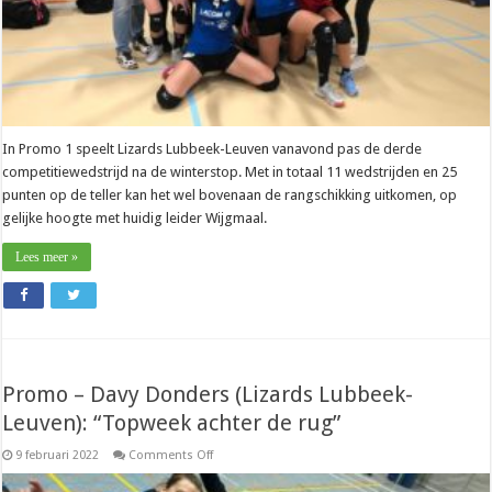
In Promo 1 speelt Lizards Lubbeek-Leuven vanavond pas de derde
competitiewedstrijd na de winterstop. Met in totaal 11 wedstrijden en 25
punten op de teller kan het wel bovenaan de rangschikking uitkomen, op
gelijke hoogte met huidig leider Wijgmaal.
Lees meer »
Promo – Davy Donders (Lizards Lubbeek-
Leuven): “Topweek achter de rug”
on
9 februari 2022
Comments Off
Promo
–