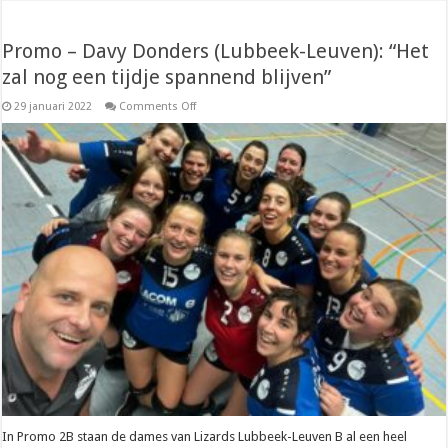
Promo – Davy Donders (Lubbeek-Leuven): “Het
zal nog een tijdje spannend blijven”
on
29 januari 2022
Comments Off
Promo
–
Davy
Donders
(Lubbeek-
Leuven):
“Het
zal
nog
een
tijdje
spannend
blijven”
In Promo 2B staan de dames van Lizards Lubbeek-Leuven B al een heel