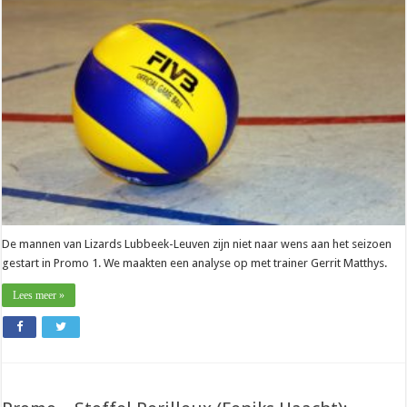
(Lizards):
“Hebben
als
ploeg
nog
een
weg
af
te
leggen”
De mannen van Lizards Lubbeek-Leuven zijn niet naar wens aan het seizoen
gestart in Promo 1. We maakten een analyse op met trainer Gerrit Matthys.
Lees meer »