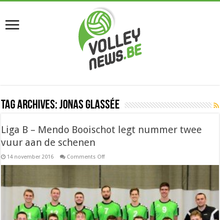
Tag Archives:
Jonas Glassée
Liga B – Mendo Booischot legt nummer twee
vuur aan de schenen
on
14 november 2016
Comments Off
Liga
B
–
Mendo
Booischot
legt
nummer
twee
vuur