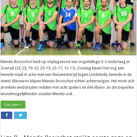
aan
de
schenen
Mendo Booischot leed op vrijdagavond een ongelukkige 3-2 nederlaag in
Zoersel (23-25, 19-25, 25-19, 25-17, 15-11). Zondag kwam het nog een
tweede maal in actie met een thuiswedstrijd tegen Lendelede, tweede in de
stand. Blessures blijven Mendo Booischot echter achtervolgen. Het moet zich
al enkele wedstrijden redden met acht spelers en één libero. En die beperkte
wisselmogelijkheden zouden Mendo ook …
Lees meer »