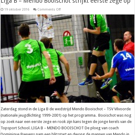
Liga B – Mendo Booischot strijkt eerste zege op
on
19 oktober 2016
Comments Off
Liga
B
–
Mendo
Booischot
strijkt
eerste
zege
op
Zaterdag stond in de Liga B de wedstrijd Mendo Booischot – TSV Vilvoorde
(nationale jeugdlichting 1999-2001) op het programma. Booischot was nog
op zoek naar een eerste zege en rook zijn kans tegen de jonge kerels van de
Topsport School. LIGA B – MENDO BOOISCHOT De ploeg van coach
Dominique Baeyens nam een blitzstart en dwong de mannen van Mendo in …