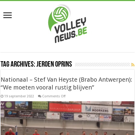
Tag Archives:
Jeroen Oprins
Nationaal – Stef Van Heyste (Brabo Antwerpen):
“We moeten vooral rustig blijven”
on
19 september 2022
Comments Off
Nationaal
–
Stef
Van
Heyste
(Brabo
Antwerpen):
“We
moeten