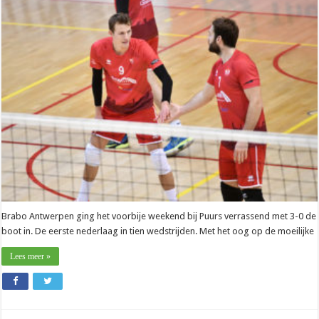
Jeroen
Oprins
(Brabo
Antwerpen):
”Druk
is
er
altijd”
Brabo Antwerpen ging het voorbije weekend bij Puurs verrassend met 3-0 de
boot in. De eerste nederlaag in tien wedstrijden. Met het oog op de moeilijke
Lees meer »