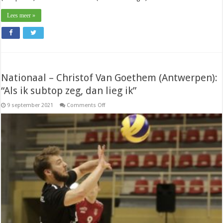
Lees meer »
Nationaal – Christof Van Goethem (Antwerpen):
“Als ik subtop zeg, dan lieg ik”
on
9 september 2021
Comments Off
Nationaal
–
Christof
Van
Goethem
(Antwerpen):
“Als
ik
subtop
zeg,
dan
lieg
ik”