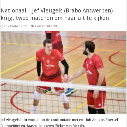
Nationaal – Jef Vleugels (Brabo Antwerpen)
krijgt twee matchen om naar uit te kijken
on
28 oktober 2021
Comments Off
Nationaal
–
Jef
Vleugels
(Brabo
Antwerpen)
krijgt
twee
matchen
om
naar
uit
te
kijken
Jef Vleugels blikt vooruit op de confrontatie met ex-club Amigos Zoersel
(competitie) en Haasrode Leuven (Beker van België).