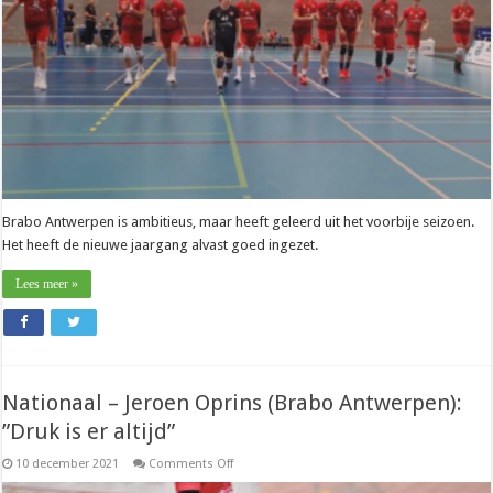
vooral
rustig
blijven”
Brabo Antwerpen is ambitieus, maar heeft geleerd uit het voorbije seizoen.
Het heeft de nieuwe jaargang alvast goed ingezet.
Lees meer »
Nationaal – Jeroen Oprins (Brabo Antwerpen):
”Druk is er altijd”
on
10 december 2021
Comments Off
Nationaal
–