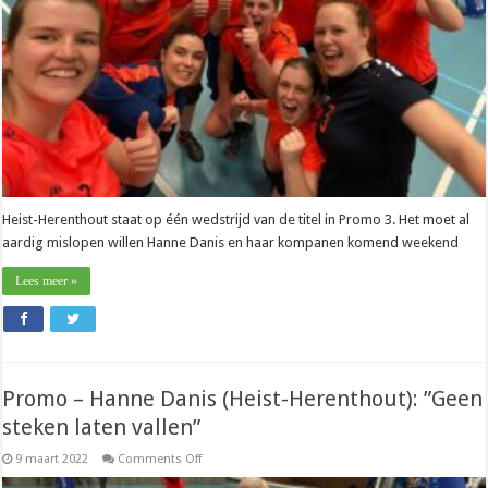
als
binnen”
Heist-Herenthout staat op één wedstrijd van de titel in Promo 3. Het moet al
aardig mislopen willen Hanne Danis en haar kompanen komend weekend
Lees meer »
Promo – Hanne Danis (Heist-Herenthout): ”Geen
steken laten vallen”
on
9 maart 2022
Comments Off
Promo
–