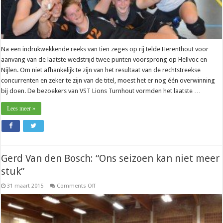
Na een indrukwekkende reeks van tien zeges op rij telde Herenthout voor
aanvang van de laatste wedstrijd twee punten voorsprong op Hellvoc en
Nijlen. Om niet afhankelijk te zijn van het resultaat van de rechtstreekse
concurrenten en zeker te zijn van de titel, moest het er nog één overwinning
bij doen. De bezoekers van VST Lions Turnhout vormden het laatste …
Lees meer »
Gerd Van den Bosch: “Ons seizoen kan niet meer
stuk”
on
31 maart 2015
Comments Off
Gerd
Van
den
Bosch:
“Ons