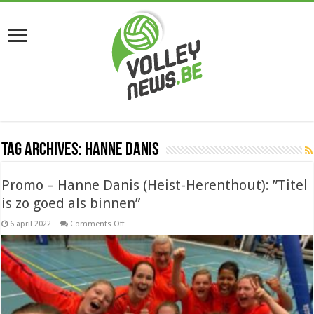
Tag Archives:
Hanne Danis
Promo – Hanne Danis (Heist-Herenthout): ”Titel
is zo goed als binnen”
on
6 april 2022
Comments Off
Promo
–
Hanne
Danis (Heist-
Herenthout):
”Titel
is
zo
goed