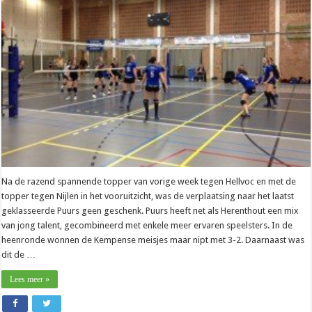
seizoen
kan
niet
meer
stuk”
Na de razend spannende topper van vorige week tegen Hellvoc en met de
topper tegen Nijlen in het vooruitzicht, was de verplaatsing naar het laatst
geklasseerde Puurs geen geschenk. Puurs heeft net als Herenthout een mix
van jong talent, gecombineerd met enkele meer ervaren speelsters. In de
heenronde wonnen de Kempense meisjes maar nipt met 3-2. Daarnaast was
dit de …
Lees meer »