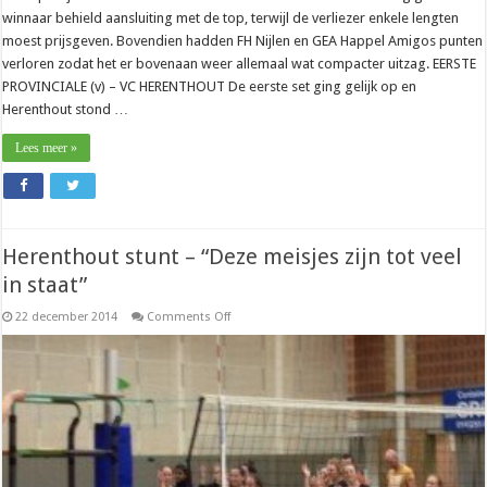
winnaar behield aansluiting met de top, terwijl de verliezer enkele lengten
moest prijsgeven. Bovendien hadden FH Nijlen en GEA Happel Amigos punten
verloren zodat het er bovenaan weer allemaal wat compacter uitzag. EERSTE
PROVINCIALE (v) – VC HERENTHOUT De eerste set ging gelijk op en
Herenthout stond …
Lees meer »
Herenthout stunt – “Deze meisjes zijn tot veel
in staat”
on
22 december 2014
Comments Off
Herenthout
stunt
–
“Deze
meisjes
zijn
tot
veel
in
staat”