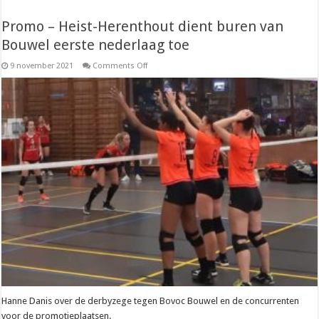
Promo – Heist-Herenthout dient buren van
Bouwel eerste nederlaag toe
on
9 november 2021
Comments Off
Promo
–
Heist-
Herenthout
dient
buren
van
Bouwel
eerste
nederlaag
toe
Hanne Danis over de derbyzege tegen Bovoc Bouwel en de concurrenten
voor de promotieplaatsen.