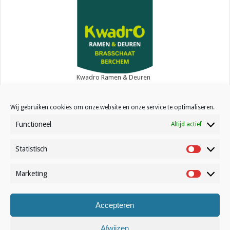
Kwadro Ramen & Deuren
Wij gebruiken cookies om onze website en onze service te optimaliseren.
Functioneel
Altijd actief
Statistisch
Contact
Statistisc
Over Volleynews
Marketing
Marketin
Abonneer nu
Accepteren
© Volleynews.be
2026
Algemene voorwaarden
|
Privacy
|
Cookies
|
Disclaimer
Afwijzen