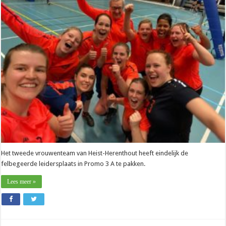
Hanne
Danis
(Heist-
Herenthout):
”Geen
steken
laten
vallen”
Het tweede vrouwenteam van Heist-Herenthout heeft eindelijk de
felbegeerde leidersplaats in Promo 3 A te pakken.
Lees meer »