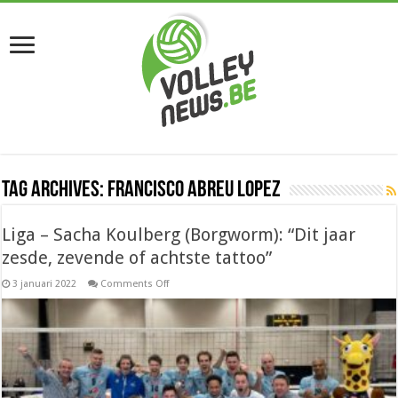
Tag Archives:
Francisco Abreu Lopez
Liga – Sacha Koulberg (Borgworm): “Dit jaar
zesde, zevende of achtste tattoo”
on
3 januari 2022
Comments Off
Liga
–
Sacha
Koulberg
(Borgworm):
“Dit
jaar
zesde,
zevende