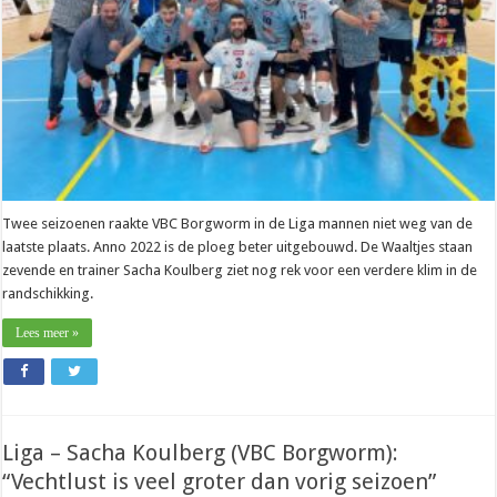
of
achtste
tattoo”
Twee seizoenen raakte VBC Borgworm in de Liga mannen niet weg van de
laatste plaats. Anno 2022 is de ploeg beter uitgebouwd. De Waaltjes staan
zevende en trainer Sacha Koulberg ziet nog rek voor een verdere klim in de
randschikking.
Lees meer »
Liga – Sacha Koulberg (VBC Borgworm):
“Vechtlust is veel groter dan vorig seizoen”