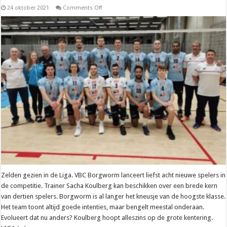
on
24 oktober 2021
Comments Off
Liga
–
Sacha
Koulberg
(VBC
Borgworm):
“Vechtlust
is
veel
groter
dan
vorig
seizoen”
Zelden gezien in de Liga. VBC Borgworm lanceert liefst acht nieuwe spelers in
de competitie. Trainer Sacha Koulberg kan beschikken over een brede kern
van dertien spelers. Borgworm is al langer het kneusje van de hoogste klasse.
Het team toont altijd goede intenties, maar bengelt meestal onderaan.
Evolueert dat nu anders? Koulberg hoopt alleszins op de grote kentering.