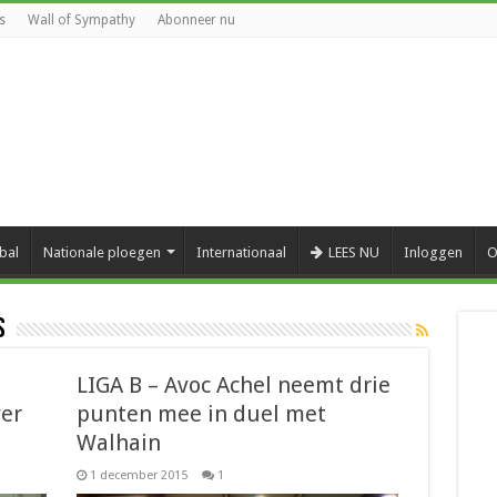
s
Wall of Sympathy
Abonneer nu
bal
Nationale ploegen
Internationaal
LEES NU
Inloggen
O
s
LIGA B – Avoc Achel neemt drie
ver
punten mee in duel met
Walhain
1 december 2015
1