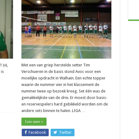
e
ens
m
n”
 (v),
Met een van griep herstelde setter Tim
is
Verschueren in de basis stond Avoc voor een
moeilijke opdracht in Walhain. Een echte topper
waarin de nummer vier in het klassement de
nummer twee op bezoek kreeg. Set één was de
gemakkelijkste van de drie. Er moest door basis-
en reservespelers hard gebikkeld worden om de
andere sets binnen te halen. LIGA …
Lees meer »
Facebook
Twitter