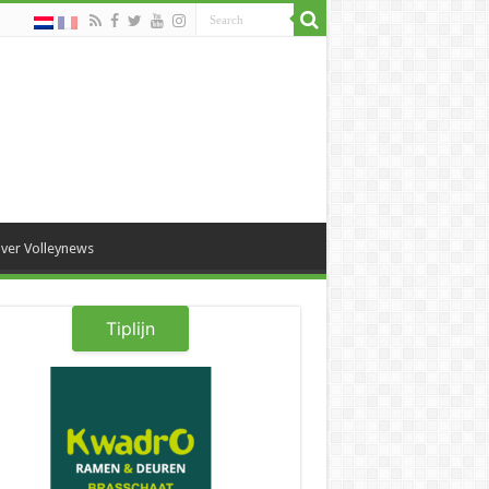
ver Volleynews
Tiplijn