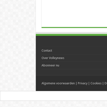
Contact
Over Volleynews
Abonneer nu
Algemene voorwaarden
|
Privacy
|
Cookies
|
D