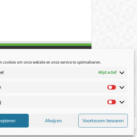
n cookies om onze website en onze service te optimaliseren.
el
Altijd actief
h
Statistisch
g
Marketing
© Volleynews.be
2026
epteren
Afwijzen
Voorkeuren bewaren