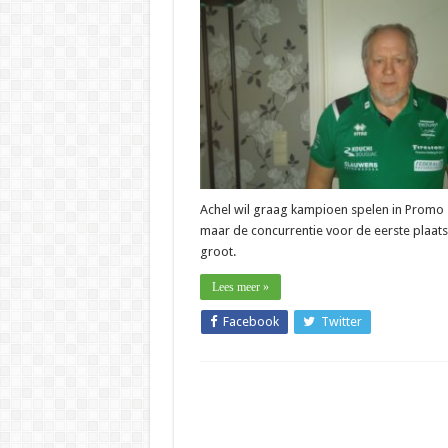
–
Etienn
Willek
(Tectu
Achel):
“Ik
had
liever
eerste
gestaa
Achel wil graag kampioen spelen in Promo 1
maar de concurrentie voor de eerste plaats 
groot.
Lees meer »
Facebook
Twitter