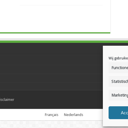
Wij gebruike
Functione
Statistisc
Marketin
isclaimer
Acc
Français
Nederlands