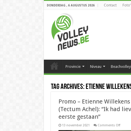
Contact
Foto’
DONDERDAG , 6 AUGUSTUS 2026
Provincie
Niveau
Beachvolley
Tag Archives:
Etienne Willeken
Promo – Etienne Willekens
(Tectum Achel): “Ik had lie
eerste gestaan”
on
13 november 2021
Comments Off
Promo