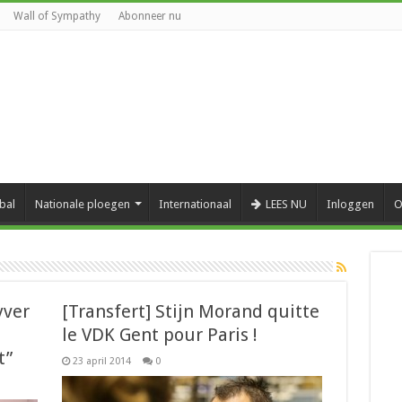
Wall of Sympathy
Abonneer nu
bal
Nationale ploegen
Internationaal
LEES NU
Inloggen
O
yver
[Transfert] Stijn Morand quitte
le VDK Gent pour Paris !
t”
23 april 2014
0
es