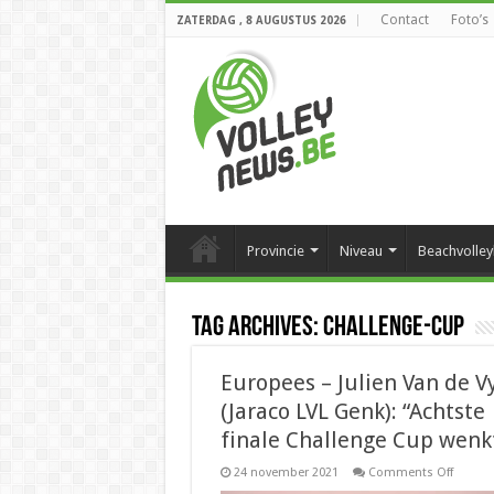
Contact
Foto’s
ZATERDAG , 8 AUGUSTUS 2026
Provincie
Niveau
Beachvolley
Tag Archives:
Challenge-Cup
Europees – Julien Van de V
(Jaraco LVL Genk): “Achtste
finale Challenge Cup wenk
on
24 november 2021
Comments Off
Europe