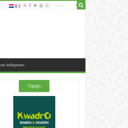
ver Volleynews
Tiplijn