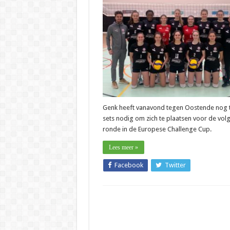
–
Julien
Van
de
Vyver
(Jaraco
LVL
Genk):
“Achtst
finale
Challe
Cup
wenkt”
Genk heeft vanavond tegen Oostende nog
sets nodig om zich te plaatsen voor de vol
ronde in de Europese Challenge Cup.
Lees meer »
Facebook
Twitter