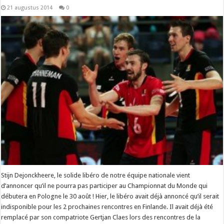
21 augustus 2014
0
Stijn Dejonckheere, le solide libéro de notre équipe nationale vient
d’annoncer qu’il ne pourra pas participer au Championnat du Monde qui
débutera en Pologne le 30 août ! Hier, le libéro avait déjà annoncé qu’il serait
indisponible pour les 2 prochaines rencontres en Finlande. Il avait déjà été
remplacé par son compatriote Gertjan Claes lors des rencontres de la