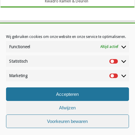
Kwadro Ramen & Deuren
Wij gebruiken cookies om onze website en onze service te optimaliseren.
Contact
Functioneel
Altijd actief
Over Volleynews
Statistisch
Abonneer nu
Statistisc
Marketing
Marketin
© Volleynews.be
2026
Algemene voorwaarden
|
Privacy
|
Cookies
|
Disclaimer
Accepteren
Français
Nederlands
Afwijzen
Voorkeuren bewaren