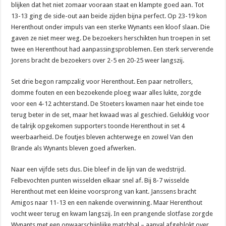
blijken dat het niet zomaar vooraan staat en klampte goed aan. Tot
13-13 ging de side-out aan beide zijden bijna perfect. Op 23-19 kon
Herenthout onder impuls van een sterke Wynants een kloof slaan. Die
gaven ze niet meer weg. De bezoekers herschikten hun troepen in set
twee en Herenthout had aanpassingsproblemen. Een sterk serverende
Jorens bracht de bezoekers over 2-5 en 20-25 weer langszij.
Set drie begon rampzalig voor Herenthout. Een paar netrollers,
domme fouten en een bezoekende ploeg waar alles lukte, zorgde
voor een 4-12 achterstand. De Stoeters kwamen naar het einde toe
terug beter in de set, maar het kwaad was al geschied. Gelukkig voor
de talrijk opgekomen supporters toonde Herenthout in set 4
weerbaarheid. De foutjes bleven achterwege en zowel Van den
Brande als Wynants bleven goed afwerken.
Naar een vijfde sets dus. Die bleef in de lijn van de wedstrijd.
Felbevochten punten wisselden elkaar snel af. Bij 8-7 wisselde
Herenthout met een kleine voorsprong van kant. Janssens bracht
Amigos naar 11-13 en een nakende overwinning. Maar Herenthout
vocht weer terug en kwam langszij. In een prangende slotfase zorgde
Wynants met een onwaarschijnlijke matchbal – aanval afgeblokt over