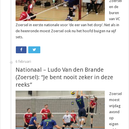
Zoersel
en de
buren
van VC
Zoersel in eerste nationale voor ‘de eer van het dorp’. Net als in
de heenronde moest Zoersel ook nu het hoofd buigen na vijf
sets.
6 februari
Nationaal – Ludo Van den Brande
(Zoersel): “Je bent nooit zeker in deze
reeks”
Zoersel
moest
vrijdag
avond
op
eigen