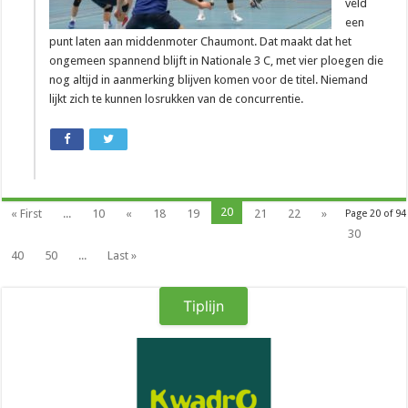
veld
een
punt laten aan middenmoter Chaumont. Dat maakt dat het
ongemeen spannend blijft in Nationale 3 C, met vier ploegen die
nog altijd in aanmerking blijven komen voor de titel. Niemand
lijkt zich te kunnen losrukken van de concurrentie.
20
« First
...
10
«
18
19
21
22
»
Page 20 of 94
30
40
50
...
Last »
Tiplijn