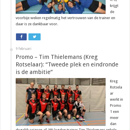
krijgt
de
voorbije weken regelmatig het vertrouwen van de trainer en
daar is ze dankbaar voor.
9 februari
Promo – Tim Thielemans (Kreg
Rotselaar): “Tweede plek en eindronde
is de ambitie”
Kreg
Rotsela
ar
werkt in
Promo
1 een
meer
dan
degelijk seizoen af. Wij legden trainer Tim Thielemans enkele