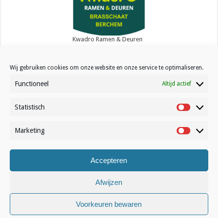
Kwadro Ramen & Deuren
Wij gebruiken cookies om onze website en onze service te optimaliseren.
Functioneel
Altijd actief
Statistisch
Contact
Statistisc
Over Volleynews
Marketing
Marketin
Abonneer nu
Accepteren
© Volleynews.be
2026
Algemene voorwaarden
|
Privacy
|
Cookies
|
Disclaimer
Afwijzen
Français
Nederlands
Voorkeuren bewaren