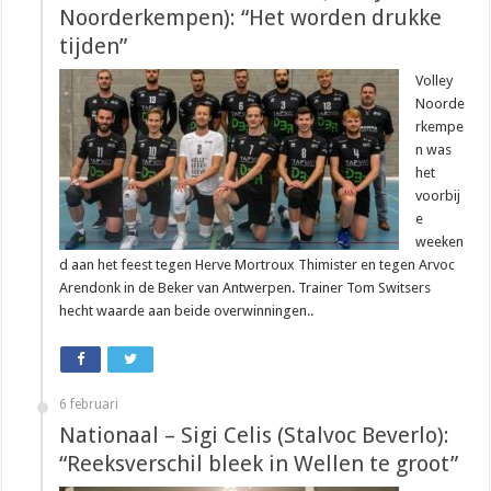
Noorderkempen): “Het worden drukke
tijden”
Volley
Noorde
rkempe
n was
het
voorbij
e
weeken
d aan het feest tegen Herve Mortroux Thimister en tegen Arvoc
Arendonk in de Beker van Antwerpen. Trainer Tom Switsers
hecht waarde aan beide overwinningen..
6 februari
Nationaal – Sigi Celis (Stalvoc Beverlo):
“Reeksverschil bleek in Wellen te groot”