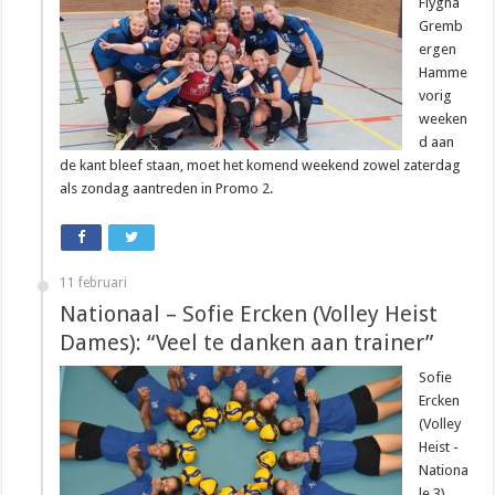
Flygha
Gremb
ergen
Hamme
vorig
weeken
d aan
de kant bleef staan, moet het komend weekend zowel zaterdag
als zondag aantreden in Promo 2.
11 februari
Nationaal – Sofie Ercken (Volley Heist
Dames): “Veel te danken aan trainer”
Sofie
Ercken
(Volley
Heist -
Nationa
le 3)