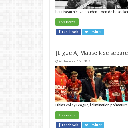
het niveau niet volhouden. Toen de bezoek
Lees meer »
Facebook
Twitter
[Ligue A] Maaseik se sépare
4 februari 2015
0
Ethias Volley League, l’élimination prématur
Lees meer »
Facebook
Twitter