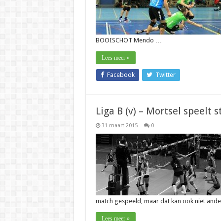
BOOISCHOT Mendo …
Lees meer »
Facebook
Twitter
Liga B (v) – Mortsel speelt 
31 maart 2015
0
match gespeeld, maar dat kan ook niet ander
Lees meer »