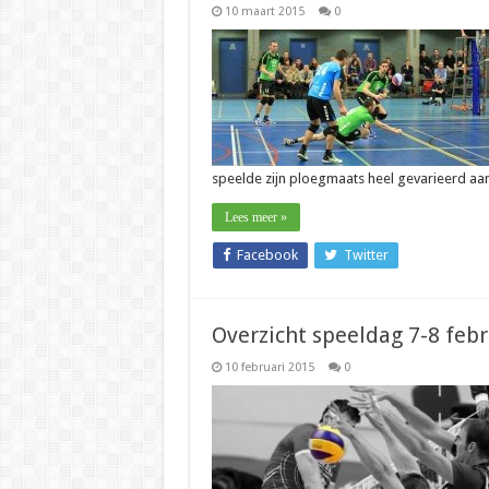
10 maart 2015
0
speelde zijn ploegmaats heel gevarieerd a
Lees meer »
Facebook
Twitter
Overzicht speeldag 7-8 feb
10 februari 2015
0