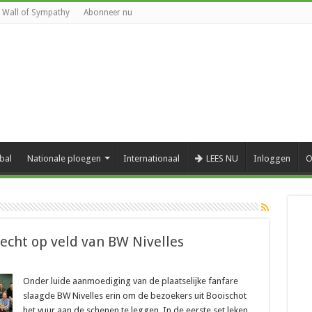
Wall of Sympathy
Abonneer nu
bal
Nationale ploegen
Internationaal
LEES NU
Inloggen
O
echt op veld van BW Nivelles
Onder luide aanmoediging van de plaatselijke fanfare
slaagde BW Nivelles erin om de bezoekers uit Booischot
het vuur aan de schenen te leggen. In de eerste set leken