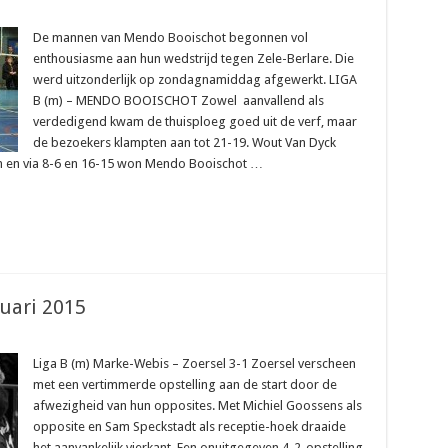
De mannen van Mendo Booischot begonnen vol
enthousiasme aan hun wedstrijd tegen Zele-Berlare. Die
werd uitzonderlijk op zondagnamiddag afgewerkt. LIGA
B (m) – MENDO BOOISCHOT Zowel aanvallend als
verdedigend kwam de thuisploeg goed uit de verf, maar
de bezoekers klampten aan tot 21-19. Wout Van Dyck
an en via 8-6 en 16-15 won Mendo Booischot …
ruari 2015
Liga B (m) Marke-Webis – Zoersel 3-1 Zoersel verscheen
met een vertimmerde opstelling aan de start door de
afwezigheid van hun opposites. Met Michiel Goossens als
opposite en Sam Speckstadt als receptie-hoek draaide
het aanvankelijk vierkant. Een onuitgegeven 4-2-opstelling