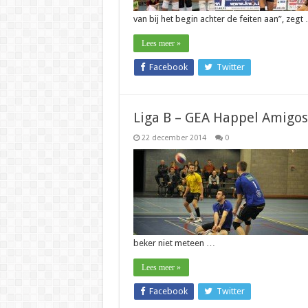
van bij het begin achter de feiten aan”, zegt
Lees meer »
Facebook
Twitter
Liga B – GEA Happel Amigos 
22 december 2014
0
beker niet meteen …
Lees meer »
Facebook
Twitter