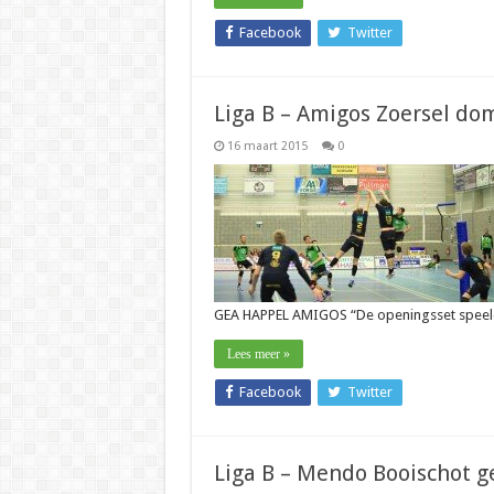
Facebook
Twitter
Liga B – Amigos Zoersel d
16 maart 2015
0
GEA HAPPEL AMIGOS “De openingsset spee
Lees meer »
Facebook
Twitter
Liga B – Mendo Booischot g