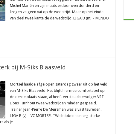
Michel Mariën en zijn maats erdoor overdonderd en
kregen ze geen vat op de wedstrijd. Maar op het einde
van deel twee kantelde de wedstrijd. LIGA B (m) – MENDO
sterk bij M-Siks Blaasveld
Mortsel haalde afgelopen zaterdag zwaar uit op het veld
van M-Siks Blaasveld. Het blijft hiermee comfortabel op
de derde plaats staan, al heeft eerste achtervolger VST
Lions Turnhout twee wedstrijden minder gespeeld.
Trainer Jean-Pierre De Meirsman was alvast tevreden.
LIGA B (v) – VC MORTSEL “We hebben een erg sterke
s als je …