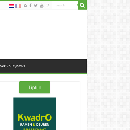
ver Volleynews
Tiplijn