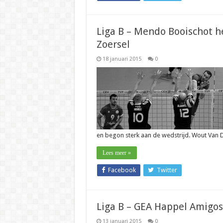
Liga B – Mendo Booischot he
Zoersel
18 januari 2015
0
en begon sterk aan de wedstrijd. Wout Van 
Lees meer »
Facebook
Twitter
Liga B – GEA Happel Amigos 
13 januari 2015
0