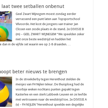
t laat twee setballen onbenut
Geel Zwart Wijnegem moest zondag eerder
verrassend een punt laten aan Topsportschool
Vilvoorde. Het kost de jongens van trainer Jan
Clissen een zesde plaats in de stand. 2e DIVISIE B
(m) – GEEL ZWART WIJNEGEM “We speelden zeker
niet onze beste wedstrijd en hadden het
ve dan in de vijfde set waarin we op 2-8 draaiden. …
 hoopt beter nieuws te brengen
In de streekderby tegen Herenthout stelden de
meisjes van FH Nijlen teleur. De thuisploeg had de
voorbije weken nochtans punten gepakt tegen
Kasterlee en een sterk Lubbeek-Leuven en ze leefde
met vertrouwen naar de wedstrijd toe. 2e DIVISIE A
(v) – FH NIJLEN “Herenthout speelde een degelijke