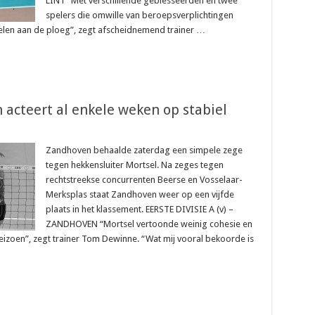
LINT “Met verschillende geblesseerden en twee
spelers die omwille van beroepsverplichtingen
elen aan de ploeg”, zegt afscheidnemend trainer …
 acteert al enkele weken op stabiel
Zandhoven behaalde zaterdag een simpele zege
tegen hekkensluiter Mortsel. Na zeges tegen
rechtstreekse concurrenten Beerse en Vosselaar-
Merksplas staat Zandhoven weer op een vijfde
plaats in het klassement. EERSTE DIVISIE A (v) –
ZANDHOVEN “Mortsel vertoonde weinig cohesie en
t seizoen”, zegt trainer Tom Dewinne. “Wat mij vooral bekoorde is