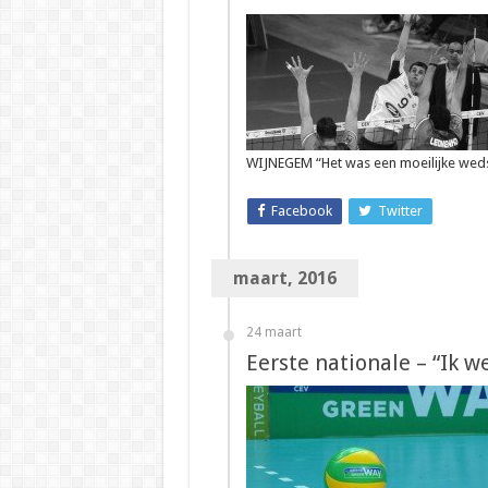
WIJNEGEM “Het was een moeilijke wedst
Facebook
Twitter
maart, 2016
24 maart
Eerste nationale – “Ik w