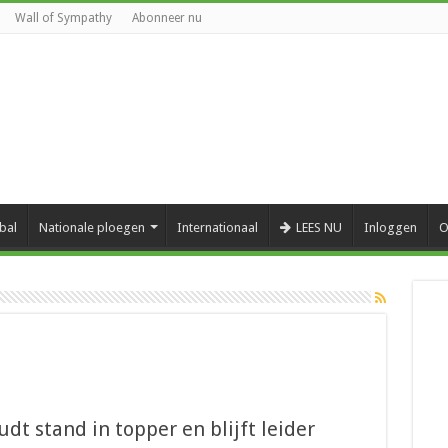
Wall of Sympathy
Abonneer nu
bal
Nationale ploegen
Internationaal
LEES NU
Inloggen
O
udt stand in topper en blijft leider