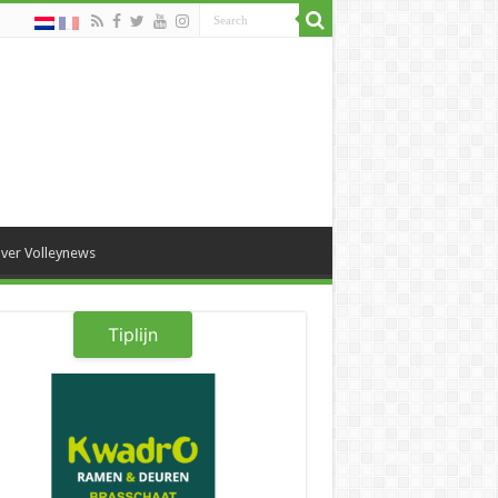
ver Volleynews
Tiplijn