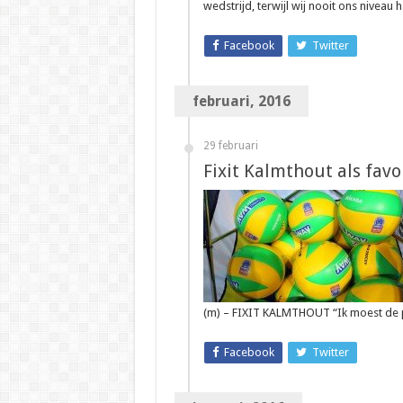
wedstrijd, terwijl wij nooit ons nive
Facebook
Twitter
februari, 2016
29 februari
Fixit Kalmthout als favo
(m) – FIXIT KALMTHOUT “Ik moest de 
Facebook
Twitter