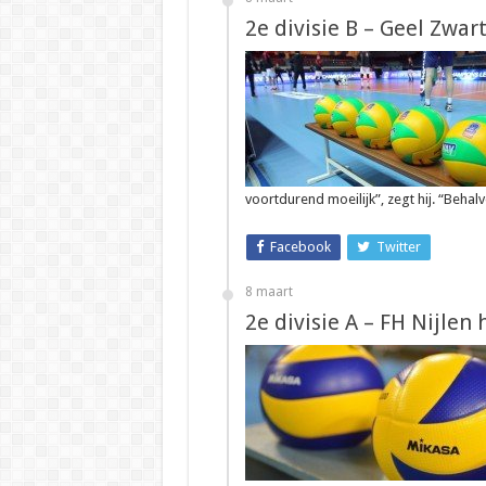
2e divisie B – Geel Zwar
voortdurend moeilijk”, zegt hij. “Behal
Facebook
Twitter
8 maart
2e divisie A – FH Nijlen