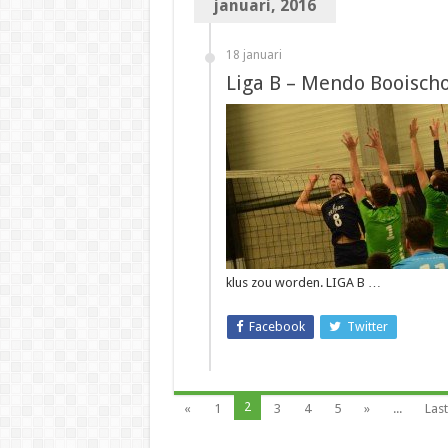
januari, 2016
18 januari
Liga B – Mendo Booischo
klus zou worden. LIGA B …
Facebook
Twitter
2
«
1
3
4
5
»
...
Last