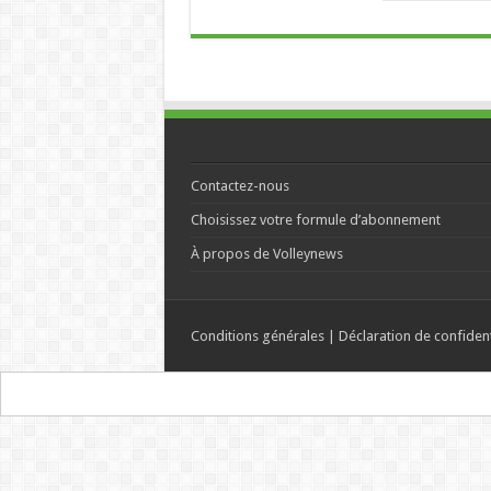
Contactez-nous
Choisissez votre formule d’abonnement
À propos de Volleynews
Conditions générales
|
Déclaration de confident