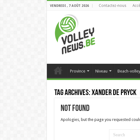
Contactez-nous
Accè
VENDREDI , 7 AOÛT 2026
Province
Niveau
Beach-volle
Tag Archives:
Xander De Pryck
Not Found
Apologies, but the page you requested could