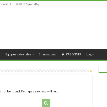
s gratuit
Wall of Sympathy
y
Equipes nationales
International
S’ABONNER
Login
 not be found. Perhaps searching will help.