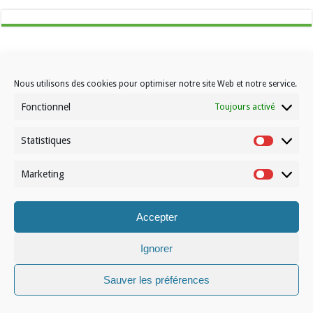
Nous utilisons des cookies pour optimiser notre site Web et notre service.
Fonctionnel
Toujours activé
Contactez-nous
Choisissez votre formule d’abonnement
Statistiques
Statistiqu
À propos de Volleynews
Marketing
Marketin
© Volleynews.be
2026
Conditions générales
|
Déclaration de confidentialité
|
Cookies
|
Disclaimer
Accepter
Français
Nederlands
Ignorer
Sauver les préférences