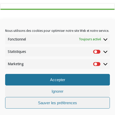
Nous utilisons des cookies pour optimiser notre site Web et notre service.
Fonctionnel
Toujours activé
Contactez-nous
Choisissez votre formule d’abonnement
Statistiques
Statistiqu
À propos de Volleynews
Marketing
Marketin
© Volleynews.be
2026
Conditions générales
|
Déclaration de confidentialité
|
Cookies
|
Disclaimer
Accepter
Français
Nederlands
Ignorer
Sauver les préférences