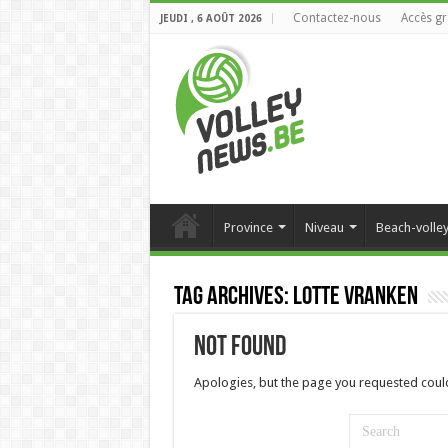
Contactez-nous
Accès gr
JEUDI , 6 AOÛT 2026
Province
Niveau
Beach-volle
Tag Archives:
Lotte Vranken
Not Found
Apologies, but the page you requested could