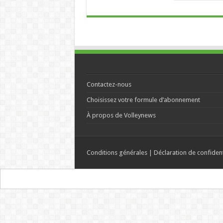
Contactez-nous
Choisissez votre formule d’abonnement
À propos de Volleynews
Conditions générales
|
Déclaration de confident