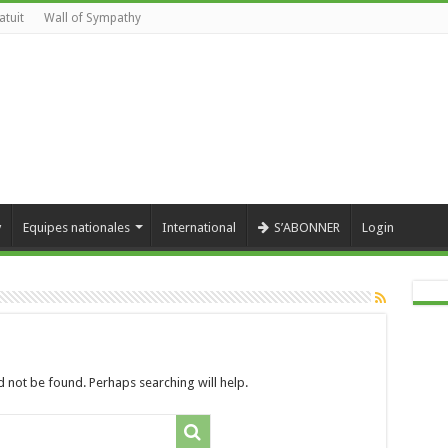
atuit
Wall of Sympathy
y
Equipes nationales
International
S’ABONNER
Login
 not be found. Perhaps searching will help.