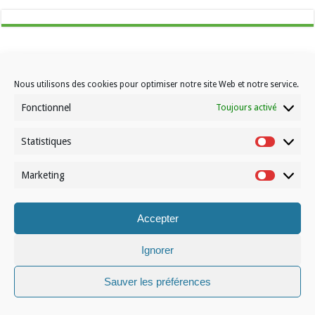
Nous utilisons des cookies pour optimiser notre site Web et notre service.
Fonctionnel
Toujours activé
Contactez-nous
Choisissez votre formule d’abonnement
Statistiques
Statistiqu
À propos de Volleynews
Marketing
Marketin
© Volleynews.be
2026
Conditions générales
|
Déclaration de confidentialité
|
Cookies
|
Disclaimer
Accepter
Français
Nederlands
Ignorer
Sauver les préférences